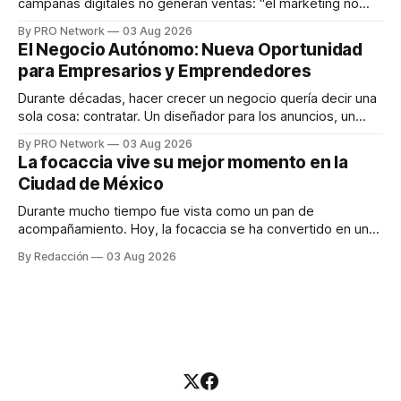
campañas digitales no generan ventas: "el marketing no
funciona". Sin embargo, para Marcelo Gutiérrez, CEO de
By PRO Network
03 Aug 2026
INTERIUS, el problema suele estar en otro lugar. Durante
El Negocio Autónomo: Nueva Oportunidad
una entrevista para el podcast SER PRO, el especialista en
para Empresarios y Emprendedores
marketing digital explicó que
Durante décadas, hacer crecer un negocio quería decir una
sola cosa: contratar. Un diseñador para los anuncios, un
especialista en marketing para las campañas, un copywriter
By PRO Network
03 Aug 2026
para los textos, alguien que supiera de publicidad digital
La focaccia vive su mejor momento en la
para encontrar prospectos, un vendedor para atender
Ciudad de México
llamadas y mensajes, y —con suerte— una persona
Durante mucho tiempo fue vista como un pan de
acompañamiento. Hoy, la focaccia se ha convertido en uno
de los platillos favoritos de quienes buscan cocina
By Redacción
03 Aug 2026
artesanal, ingredientes de calidad y experiencias que
invitan a compartir alrededor de la mesa. Durante mucho
tiempo, hablar de cocina italiana era siempre de