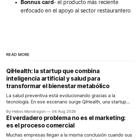
Bonnus card
- el producto más reciente
enfocado en el apoyo al sector restaurantero
READ MORE
QiHealth: la startup que combina
inteligencia artificial y salud para
transformar el bienestar metabólico
La salud preventiva está evolucionando gracias a la
tecnología. En ese escenario surge QiHealth, una startup
que desarrolla un ecosistema digital capaz de integrar
By Helios Mondragon
04 Aug 2026
dispositivos inteligentes, inteligencia artificial y monitoreo
El verdadero problema no es el marketing:
en tiempo real para ayudar a las personas a tomar mejores
es el proceso comercial
decisiones sobre su salud metabólica. Su propuesta busca
responder
Muchas empresas llegan a la misma conclusión cuando sus