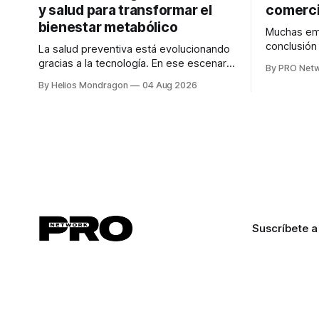
y salud para transformar el
comerci
bienestar metabólico
Muchas emp
conclusió
La salud preventiva está evolucionando
digitales n
gracias a la tecnología. En ese escenario
By PRO Net
marketing 
surge QiHealth, una startup que
By Helios Mondragon
04 Aug 2026
para Marce
desarrolla un ecosistema digital capaz
INTERIUS, 
de integrar dispositivos inteligentes,
otro lugar. Durante una entrevista para el
inteligencia artificial y monitoreo en
podcast SE
tiempo real para ayudar a las personas a
marketing d
tomar mejores decisiones sobre su
salud metabólica. Su propuesta busca
responder
Suscríbete a