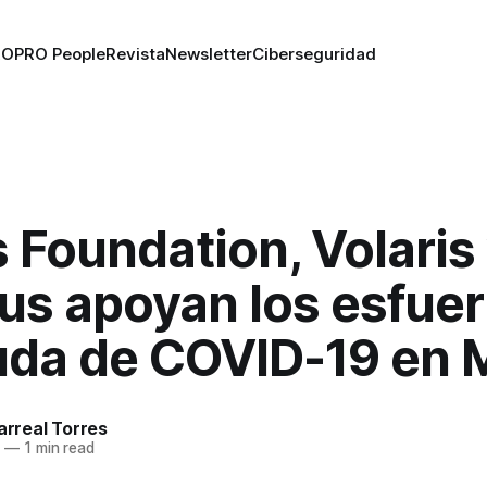
RO
PRO People
Revista
Newsletter
Ciberseguridad
 Foundation, Volaris
us apoyan los esfue
uda de COVID-19 en M
larreal Torres
0
—
1 min read