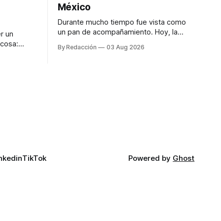
México
Durante mucho tiempo fue vista como
un pan de acompañamiento. Hoy, la
r un
focaccia se ha convertido en uno de los
 cosa:
By Redacción
03 Aug 2026
platillos favoritos de quienes buscan
os
cocina artesanal, ingredientes de calidad
marketing
y experiencias que invitan a compartir
iter para
alrededor de la mesa. Durante mucho
a de
tiempo, hablar de cocina italiana era
ar
siempre de
a atender
n suerte—
nkedin
TikTok
Powered by
Ghost