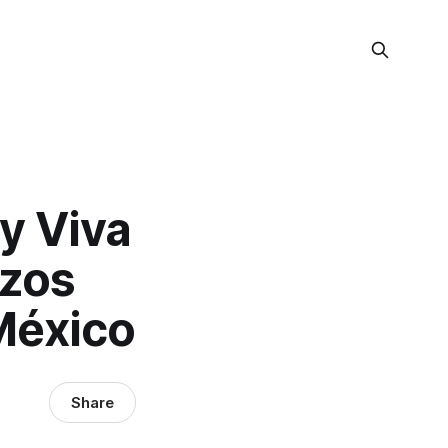
 y Viva
rzos
éxico
Share