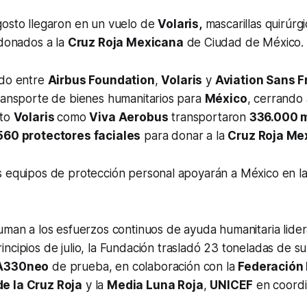
gosto llegaron en un vuelo de
Volaris,
mascarillas quirúrg
 donados a la
Cruz Roja Mexicana
de Ciudad de México.
ado entre
Airbus Foundation
,
Volaris
y
Aviation Sans F
transporte de bienes humanitarios para
México
, cerrando 
nto
Volaris
como
Viva Aerobus
transportaron
336.000 m
560 protectores faciales
para donar a la
Cruz Roja Me
s equipos de protección personal apoyarán a México en la
suman a los esfuerzos continuos de ayuda humanitaria lid
rincipios de julio, la Fundación trasladó 23 toneladas de s
A330neo
de prueba, en colaboración con la
Federación 
e la Cruz Roja
y la
Media Luna Roja
,
UNICEF
en coord