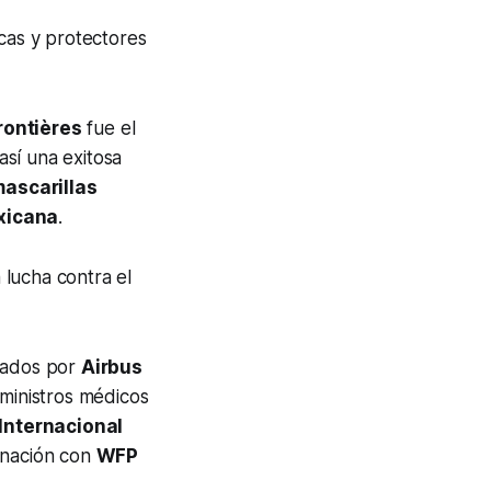
icas y protectores
rontières
fue el
así una exitosa
ascarillas
xicana
.
 lucha contra el
erados por
Airbus
uministros médicos
Internacional
inación con
WFP