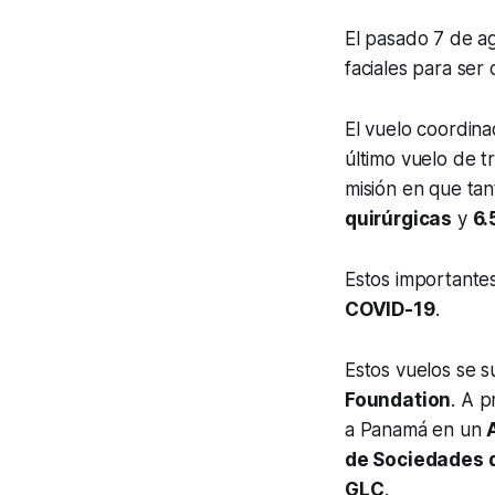
El pasado 7 de a
faciales para ser
El vuelo coordin
último vuelo de 
misión en que ta
quirúrgicas
y
6.
Estos importante
COVID-19
.
Estos vuelos se 
Foundation
. A p
a Panamá en un
de Sociedades d
GLC
.