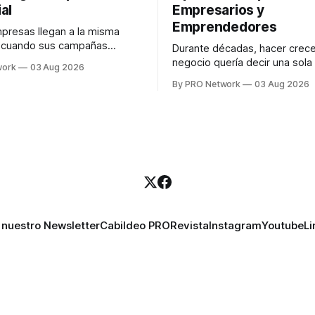
al
Empresarios y
Emprendedores
resas llegan a la misma
n cuando sus campañas
Durante décadas, hacer crece
o generan ventas: "el
negocio quería decir una sola
work
03 Aug 2026
no funciona". Sin embargo,
contratar. Un diseñador para l
By PRO Network
03 Aug 2026
lo Gutiérrez, CEO de
anuncios, un especialista en 
el problema suele estar en
para las campañas, un copywr
los textos, alguien que supier
R PRO, el especialista en
publicidad digital para encontr
igital explicó que
prospectos, un vendedor par
llamadas y mensajes, y —co
una persona
 nuestro Newsletter
Cabildeo PRO
Revista
Instagram
Youtube
Li