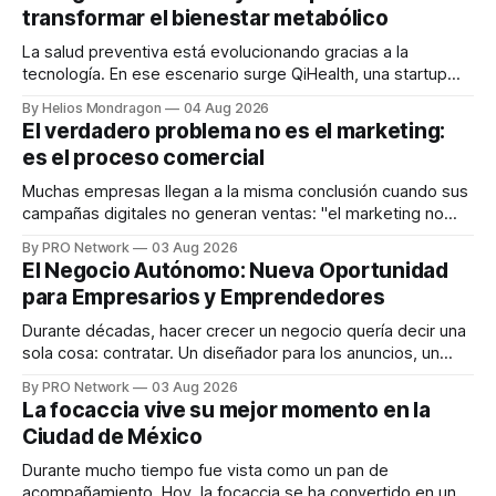
transformar el bienestar metabólico
La salud preventiva está evolucionando gracias a la
tecnología. En ese escenario surge QiHealth, una startup
que desarrolla un ecosistema digital capaz de integrar
By Helios Mondragon
04 Aug 2026
dispositivos inteligentes, inteligencia artificial y monitoreo
El verdadero problema no es el marketing:
en tiempo real para ayudar a las personas a tomar mejores
es el proceso comercial
decisiones sobre su salud metabólica. Su propuesta busca
responder
Muchas empresas llegan a la misma conclusión cuando sus
campañas digitales no generan ventas: "el marketing no
funciona". Sin embargo, para Marcelo Gutiérrez, CEO de
By PRO Network
03 Aug 2026
INTERIUS, el problema suele estar en otro lugar. Durante
El Negocio Autónomo: Nueva Oportunidad
una entrevista para el podcast SER PRO, el especialista en
para Empresarios y Emprendedores
marketing digital explicó que
Durante décadas, hacer crecer un negocio quería decir una
sola cosa: contratar. Un diseñador para los anuncios, un
especialista en marketing para las campañas, un copywriter
By PRO Network
03 Aug 2026
para los textos, alguien que supiera de publicidad digital
La focaccia vive su mejor momento en la
para encontrar prospectos, un vendedor para atender
Ciudad de México
llamadas y mensajes, y —con suerte— una persona
Durante mucho tiempo fue vista como un pan de
acompañamiento. Hoy, la focaccia se ha convertido en uno