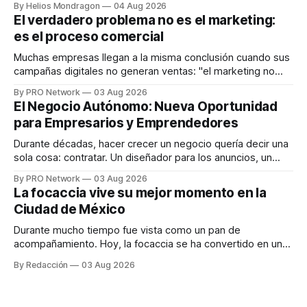
By Helios Mondragon
04 Aug 2026
dispositivos inteligentes, inteligencia artificial y monitoreo
El verdadero problema no es el marketing:
en tiempo real para ayudar a las personas a tomar mejores
es el proceso comercial
decisiones sobre su salud metabólica. Su propuesta busca
responder
Muchas empresas llegan a la misma conclusión cuando sus
campañas digitales no generan ventas: "el marketing no
funciona". Sin embargo, para Marcelo Gutiérrez, CEO de
By PRO Network
03 Aug 2026
INTERIUS, el problema suele estar en otro lugar. Durante
El Negocio Autónomo: Nueva Oportunidad
una entrevista para el podcast SER PRO, el especialista en
para Empresarios y Emprendedores
marketing digital explicó que
Durante décadas, hacer crecer un negocio quería decir una
sola cosa: contratar. Un diseñador para los anuncios, un
especialista en marketing para las campañas, un copywriter
By PRO Network
03 Aug 2026
para los textos, alguien que supiera de publicidad digital
La focaccia vive su mejor momento en la
para encontrar prospectos, un vendedor para atender
Ciudad de México
llamadas y mensajes, y —con suerte— una persona
Durante mucho tiempo fue vista como un pan de
acompañamiento. Hoy, la focaccia se ha convertido en uno
de los platillos favoritos de quienes buscan cocina
By Redacción
03 Aug 2026
artesanal, ingredientes de calidad y experiencias que
invitan a compartir alrededor de la mesa. Durante mucho
tiempo, hablar de cocina italiana era siempre de