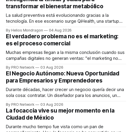
transformar el bienestar metabólico
La salud preventiva está evolucionando gracias a la
tecnología. En ese escenario surge QiHealth, una startup
que desarrolla un ecosistema digital capaz de integrar
By Helios Mondragon
04 Aug 2026
dispositivos inteligentes, inteligencia artificial y monitoreo
El verdadero problema no es el marketing:
en tiempo real para ayudar a las personas a tomar mejores
es el proceso comercial
decisiones sobre su salud metabólica. Su propuesta busca
responder
Muchas empresas llegan a la misma conclusión cuando sus
campañas digitales no generan ventas: "el marketing no
funciona". Sin embargo, para Marcelo Gutiérrez, CEO de
By PRO Network
03 Aug 2026
INTERIUS, el problema suele estar en otro lugar. Durante
El Negocio Autónomo: Nueva Oportunidad
una entrevista para el podcast SER PRO, el especialista en
para Empresarios y Emprendedores
marketing digital explicó que
Durante décadas, hacer crecer un negocio quería decir una
sola cosa: contratar. Un diseñador para los anuncios, un
especialista en marketing para las campañas, un copywriter
By PRO Network
03 Aug 2026
para los textos, alguien que supiera de publicidad digital
La focaccia vive su mejor momento en la
para encontrar prospectos, un vendedor para atender
Ciudad de México
llamadas y mensajes, y —con suerte— una persona
Durante mucho tiempo fue vista como un pan de