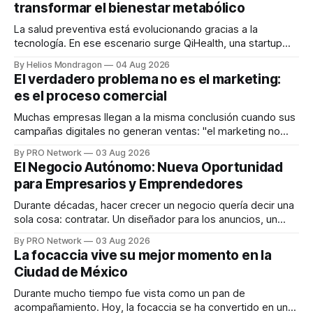
transformar el bienestar metabólico
La salud preventiva está evolucionando gracias a la
tecnología. En ese escenario surge QiHealth, una startup
que desarrolla un ecosistema digital capaz de integrar
By Helios Mondragon
04 Aug 2026
dispositivos inteligentes, inteligencia artificial y monitoreo
El verdadero problema no es el marketing:
en tiempo real para ayudar a las personas a tomar mejores
es el proceso comercial
decisiones sobre su salud metabólica. Su propuesta busca
responder
Muchas empresas llegan a la misma conclusión cuando sus
campañas digitales no generan ventas: "el marketing no
funciona". Sin embargo, para Marcelo Gutiérrez, CEO de
By PRO Network
03 Aug 2026
INTERIUS, el problema suele estar en otro lugar. Durante
El Negocio Autónomo: Nueva Oportunidad
una entrevista para el podcast SER PRO, el especialista en
para Empresarios y Emprendedores
marketing digital explicó que
Durante décadas, hacer crecer un negocio quería decir una
sola cosa: contratar. Un diseñador para los anuncios, un
especialista en marketing para las campañas, un copywriter
By PRO Network
03 Aug 2026
para los textos, alguien que supiera de publicidad digital
La focaccia vive su mejor momento en la
para encontrar prospectos, un vendedor para atender
Ciudad de México
llamadas y mensajes, y —con suerte— una persona
Durante mucho tiempo fue vista como un pan de
acompañamiento. Hoy, la focaccia se ha convertido en uno