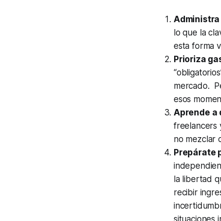
Administra 
lo que la cl
esta forma v
Prioriza ga
“obligatorio
mercado. Per
esos moment
Aprende a d
freelancers 
no mezclar c
Prepárate p
independien
la libertad 
recibir ingr
incertidumbr
situaciones 