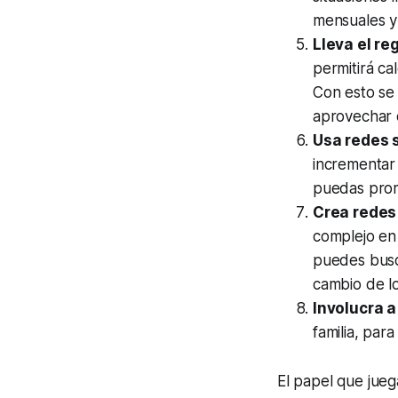
mensuales y 
Lleva el re
permitirá ca
Con esto se 
aprovechar e
Usa redes 
incrementar
puedas prom
Crea redes
complejo en 
puedes busca
cambio de l
Involucra a
familia, par
El papel que jue