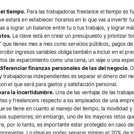
el tiempo.
Para las trabajadoras
freelance
el tiempo es f
ave estará en establecer horarios en lo que vas a invertir tu
as a lograr un balance entre tu o tus trabajos, y lograr má
stos.
La clave está en crear un presupuesto y priorizar t
s” que tienes mes a mes como servicios públicos, pagos de
cibir ingresos variables obliga también a incluir en el p
os de esparcimiento como una cena, un viaje o una exper
iferenciar finanzas personales de las del negocio
. 
y trabajadoras independientes es separar el dinero del neg
on el que será para gastos y satisfacción personal.
ara la incertidumbre.
Una de las ventajas de las trabaj
tes y freelancers respecto a los empleados de una empres
que se tiene en cuanto al manejo del tiempo, la movilidad y 
esos superiores; sin embargo, uno de los mayores retos qu
e, por lo tanto, es importante estar protegido en caso d
imprevistas. Lo ideal es poder separar mínimo el 20% de l