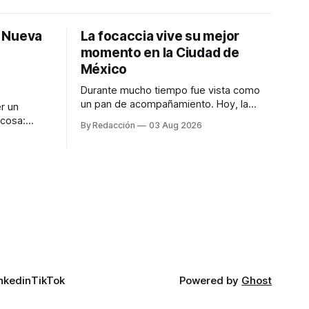
: Nueva
La focaccia vive su mejor
momento en la Ciudad de
México
Durante mucho tiempo fue vista como
un pan de acompañamiento. Hoy, la
r un
focaccia se ha convertido en uno de los
 cosa:
By Redacción
03 Aug 2026
platillos favoritos de quienes buscan
os
cocina artesanal, ingredientes de calidad
marketing
y experiencias que invitan a compartir
iter para
alrededor de la mesa. Durante mucho
a de
tiempo, hablar de cocina italiana era
ar
siempre de
a atender
n suerte—
nkedin
TikTok
Powered by
Ghost