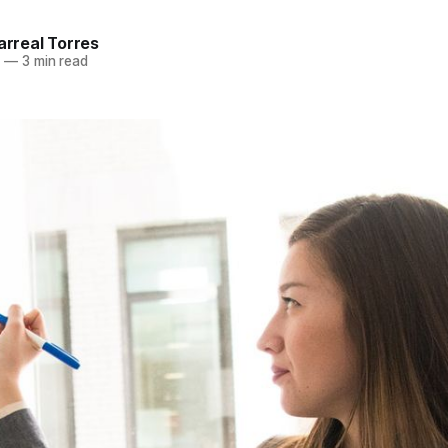
larreal Torres
1
—
3 min read