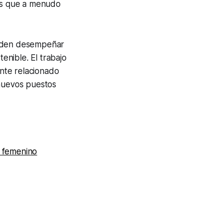
ios que a menudo
ueden desempeñar
enible. El trabajo
ente relacionado
nuevos puestos
o femenino