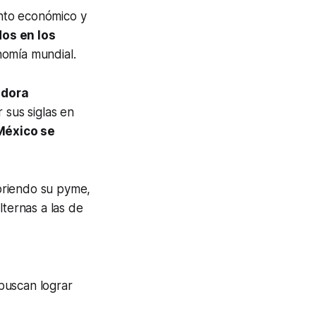
nto económico y
dos en los
nomía mundial.
edora
 sus siglas en
México se
briendo su pyme,
lternas a las de
uscan lograr