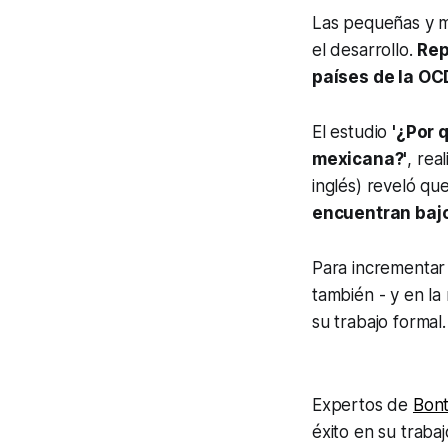
Las pequeñas y m
el desarrollo.
Rep
países de la OC
El estudio
'¿Por 
mexicana?'
, rea
inglés) reveló qu
encuentran bajo
Para incrementar
también - y en la
su trabajo formal.
Expertos de
Bon
éxito en su trabaj