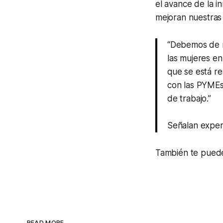
el avance de la i
mejoran nuestras 
“Debemos de r
las mujeres en
que se está re
con las PYMEs
de trabajo.”
Señalan exper
También te puede
READ MORE