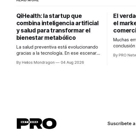
QiHealth: la startup que
El verd
combina inteligencia artificial
el marke
y salud para transformar el
comerci
bienestar metabólico
Muchas emp
conclusió
La salud preventiva está evolucionando
digitales n
gracias a la tecnología. En ese escenario
By PRO Net
marketing 
surge QiHealth, una startup que
By Helios Mondragon
04 Aug 2026
para Marce
desarrolla un ecosistema digital capaz
INTERIUS, 
de integrar dispositivos inteligentes,
otro lugar. Durante una entrevista para el
inteligencia artificial y monitoreo en
podcast SE
tiempo real para ayudar a las personas a
marketing d
tomar mejores decisiones sobre su
salud metabólica. Su propuesta busca
responder
Suscríbete a