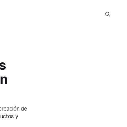
s
an
creación de
ductos y