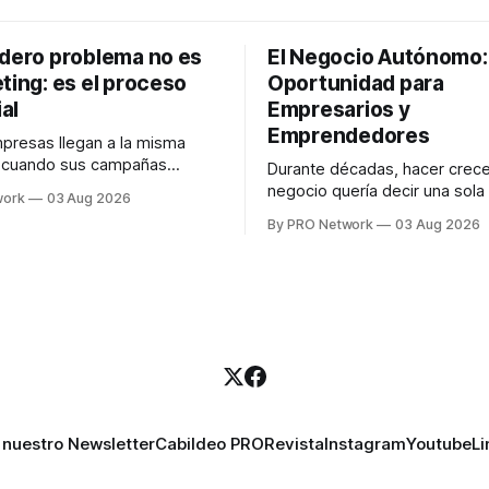
adero problema no es
El Negocio Autónomo
ting: es el proceso
Oportunidad para
al
Empresarios y
Emprendedores
resas llegan a la misma
n cuando sus campañas
Durante décadas, hacer crece
o generan ventas: "el
negocio quería decir una sola
work
03 Aug 2026
no funciona". Sin embargo,
contratar. Un diseñador para l
By PRO Network
03 Aug 2026
lo Gutiérrez, CEO de
anuncios, un especialista en 
el problema suele estar en
para las campañas, un copywr
los textos, alguien que supier
R PRO, el especialista en
publicidad digital para encontr
igital explicó que
prospectos, un vendedor par
llamadas y mensajes, y —co
una persona
 nuestro Newsletter
Cabildeo PRO
Revista
Instagram
Youtube
Li