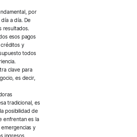
undamental, por
 día a día. De
s resultados.
odos esos pagos
 créditos y
resupuesto todos
iencia.
Otra clave para
ocio, es decir,
adoras
a tradicional, es
la posibilidad de
e enfrentan es la
e emergencias y
os ingresos