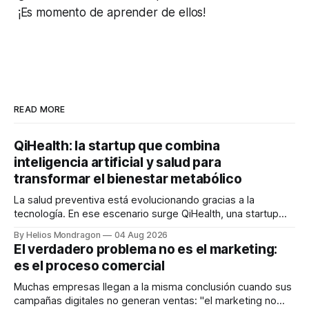
¡Es momento de aprender de ellos!
READ MORE
QiHealth: la startup que combina
inteligencia artificial y salud para
transformar el bienestar metabólico
La salud preventiva está evolucionando gracias a la
tecnología. En ese escenario surge QiHealth, una startup
que desarrolla un ecosistema digital capaz de integrar
By Helios Mondragon
04 Aug 2026
dispositivos inteligentes, inteligencia artificial y monitoreo
El verdadero problema no es el marketing:
en tiempo real para ayudar a las personas a tomar mejores
es el proceso comercial
decisiones sobre su salud metabólica. Su propuesta busca
responder
Muchas empresas llegan a la misma conclusión cuando sus
campañas digitales no generan ventas: "el marketing no