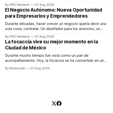
funciona". Sin embargo, para Marcelo Gutiérrez, CEO de
By PRO Network
03 Aug 2026
INTERIUS, el problema suele estar en otro lugar. Durante
El Negocio Autónomo: Nueva Oportunidad
una entrevista para el podcast SER PRO, el especialista en
para Empresarios y Emprendedores
marketing digital explicó que
Durante décadas, hacer crecer un negocio quería decir una
sola cosa: contratar. Un diseñador para los anuncios, un
especialista en marketing para las campañas, un copywriter
By PRO Network
03 Aug 2026
para los textos, alguien que supiera de publicidad digital
La focaccia vive su mejor momento en la
para encontrar prospectos, un vendedor para atender
Ciudad de México
llamadas y mensajes, y —con suerte— una persona
Durante mucho tiempo fue vista como un pan de
acompañamiento. Hoy, la focaccia se ha convertido en uno
de los platillos favoritos de quienes buscan cocina
By Redacción
03 Aug 2026
artesanal, ingredientes de calidad y experiencias que
invitan a compartir alrededor de la mesa. Durante mucho
tiempo, hablar de cocina italiana era siempre de