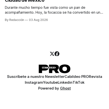
Ciudad de México
llamadas y mensajes, y —con suerte— una persona
Durante mucho tiempo fue vista como un pan de
acompañamiento. Hoy, la focaccia se ha convertido en uno
de los platillos favoritos de quienes buscan cocina
By Redacción
03 Aug 2026
artesanal, ingredientes de calidad y experiencias que
invitan a compartir alrededor de la mesa. Durante mucho
tiempo, hablar de cocina italiana era siempre de
Suscríbete a nuestro Newsletter
Cabildeo PRO
Revista
Instagram
Youtube
Linkedin
TikTok
Powered by
Ghost