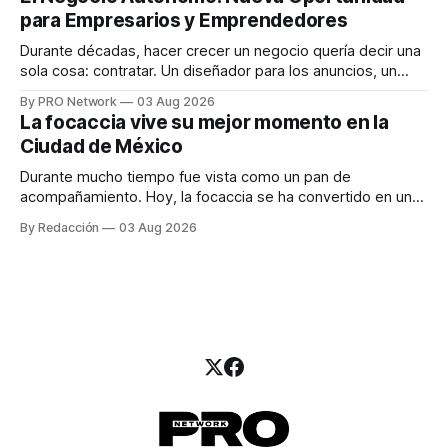
una entrevista para el podcast SER PRO, el especialista en
para Empresarios y Emprendedores
marketing digital explicó que
Durante décadas, hacer crecer un negocio quería decir una
sola cosa: contratar. Un diseñador para los anuncios, un
especialista en marketing para las campañas, un copywriter
By PRO Network
03 Aug 2026
para los textos, alguien que supiera de publicidad digital
La focaccia vive su mejor momento en la
para encontrar prospectos, un vendedor para atender
Ciudad de México
llamadas y mensajes, y —con suerte— una persona
Durante mucho tiempo fue vista como un pan de
acompañamiento. Hoy, la focaccia se ha convertido en uno
de los platillos favoritos de quienes buscan cocina
By Redacción
03 Aug 2026
artesanal, ingredientes de calidad y experiencias que
invitan a compartir alrededor de la mesa. Durante mucho
tiempo, hablar de cocina italiana era siempre de