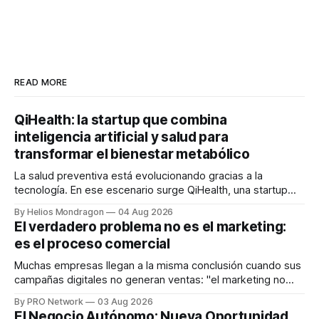
READ MORE
QiHealth: la startup que combina
inteligencia artificial y salud para
transformar el bienestar metabólico
La salud preventiva está evolucionando gracias a la
tecnología. En ese escenario surge QiHealth, una startup
que desarrolla un ecosistema digital capaz de integrar
By Helios Mondragon
04 Aug 2026
dispositivos inteligentes, inteligencia artificial y monitoreo
El verdadero problema no es el marketing:
en tiempo real para ayudar a las personas a tomar mejores
es el proceso comercial
decisiones sobre su salud metabólica. Su propuesta busca
responder
Muchas empresas llegan a la misma conclusión cuando sus
campañas digitales no generan ventas: "el marketing no
funciona". Sin embargo, para Marcelo Gutiérrez, CEO de
By PRO Network
03 Aug 2026
INTERIUS, el problema suele estar en otro lugar. Durante
El Negocio Autónomo: Nueva Oportunidad