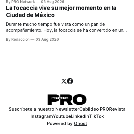
By PRO Network
03 Aug 2026
para los textos, alguien que supiera de publicidad digital
La focaccia vive su mejor momento en la
para encontrar prospectos, un vendedor para atender
Ciudad de México
llamadas y mensajes, y —con suerte— una persona
Durante mucho tiempo fue vista como un pan de
acompañamiento. Hoy, la focaccia se ha convertido en uno
de los platillos favoritos de quienes buscan cocina
By Redacción
03 Aug 2026
artesanal, ingredientes de calidad y experiencias que
invitan a compartir alrededor de la mesa. Durante mucho
tiempo, hablar de cocina italiana era siempre de
Suscríbete a nuestro Newsletter
Cabildeo PRO
Revista
Instagram
Youtube
Linkedin
TikTok
Powered by
Ghost