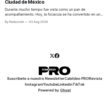
Ciudad de México
llamadas y mensajes, y —con suerte— una persona
Durante mucho tiempo fue vista como un pan de
acompañamiento. Hoy, la focaccia se ha convertido en uno
de los platillos favoritos de quienes buscan cocina
By Redacción
03 Aug 2026
artesanal, ingredientes de calidad y experiencias que
invitan a compartir alrededor de la mesa. Durante mucho
tiempo, hablar de cocina italiana era siempre de
Suscríbete a nuestro Newsletter
Cabildeo PRO
Revista
Instagram
Youtube
Linkedin
TikTok
Powered by
Ghost