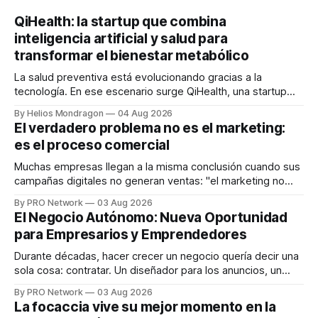
QiHealth: la startup que combina
inteligencia artificial y salud para
transformar el bienestar metabólico
La salud preventiva está evolucionando gracias a la
tecnología. En ese escenario surge QiHealth, una startup
que desarrolla un ecosistema digital capaz de integrar
By Helios Mondragon
04 Aug 2026
dispositivos inteligentes, inteligencia artificial y monitoreo
El verdadero problema no es el marketing:
en tiempo real para ayudar a las personas a tomar mejores
es el proceso comercial
decisiones sobre su salud metabólica. Su propuesta busca
responder
Muchas empresas llegan a la misma conclusión cuando sus
campañas digitales no generan ventas: "el marketing no
funciona". Sin embargo, para Marcelo Gutiérrez, CEO de
By PRO Network
03 Aug 2026
INTERIUS, el problema suele estar en otro lugar. Durante
El Negocio Autónomo: Nueva Oportunidad
una entrevista para el podcast SER PRO, el especialista en
para Empresarios y Emprendedores
marketing digital explicó que
Durante décadas, hacer crecer un negocio quería decir una
sola cosa: contratar. Un diseñador para los anuncios, un
especialista en marketing para las campañas, un copywriter
By PRO Network
03 Aug 2026
para los textos, alguien que supiera de publicidad digital
La focaccia vive su mejor momento en la
para encontrar prospectos, un vendedor para atender