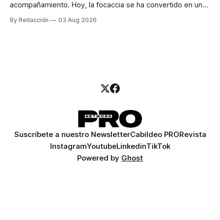
acompañamiento. Hoy, la focaccia se ha convertido en uno
de los platillos favoritos de quienes buscan cocina
By Redacción
03 Aug 2026
artesanal, ingredientes de calidad y experiencias que
invitan a compartir alrededor de la mesa. Durante mucho
tiempo, hablar de cocina italiana era siempre de
Suscríbete a nuestro Newsletter
Cabildeo PRO
Revista
Instagram
Youtube
Linkedin
TikTok
Powered by
Ghost