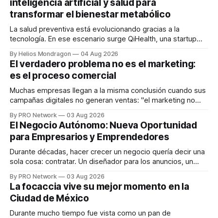
inteligencia artificial y salud para
transformar el bienestar metabólico
La salud preventiva está evolucionando gracias a la
tecnología. En ese escenario surge QiHealth, una startup
que desarrolla un ecosistema digital capaz de integrar
By Helios Mondragon
04 Aug 2026
dispositivos inteligentes, inteligencia artificial y monitoreo
El verdadero problema no es el marketing:
en tiempo real para ayudar a las personas a tomar mejores
es el proceso comercial
decisiones sobre su salud metabólica. Su propuesta busca
responder
Muchas empresas llegan a la misma conclusión cuando sus
campañas digitales no generan ventas: "el marketing no
funciona". Sin embargo, para Marcelo Gutiérrez, CEO de
By PRO Network
03 Aug 2026
INTERIUS, el problema suele estar en otro lugar. Durante
El Negocio Autónomo: Nueva Oportunidad
una entrevista para el podcast SER PRO, el especialista en
para Empresarios y Emprendedores
marketing digital explicó que
Durante décadas, hacer crecer un negocio quería decir una
sola cosa: contratar. Un diseñador para los anuncios, un
especialista en marketing para las campañas, un copywriter
By PRO Network
03 Aug 2026
para los textos, alguien que supiera de publicidad digital
La focaccia vive su mejor momento en la
para encontrar prospectos, un vendedor para atender
Ciudad de México
llamadas y mensajes, y —con suerte— una persona
Durante mucho tiempo fue vista como un pan de