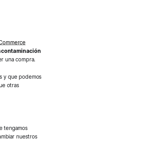
 eCommerce
scontaminación
er una compra.
as y que podemos
ue otras
ue tengamos
cambiar nuestros