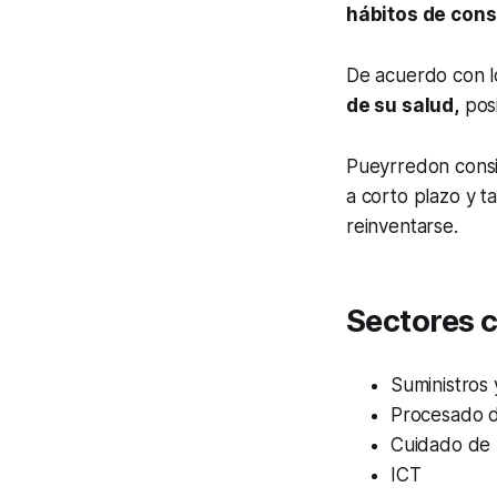
hábitos de con
De acuerdo con l
de su salud,
posi
Pueyrredon consi
a corto plazo y 
reinventarse.
Sectores 
Suministros 
Procesado de
Cuidado de l
ICT