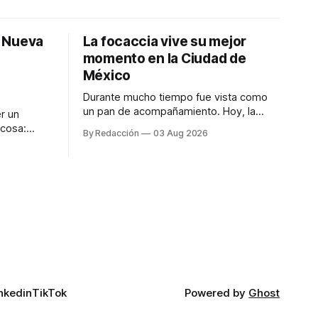
: Nueva
La focaccia vive su mejor
momento en la Ciudad de
México
Durante mucho tiempo fue vista como
un pan de acompañamiento. Hoy, la
r un
focaccia se ha convertido en uno de los
 cosa:
By Redacción
03 Aug 2026
platillos favoritos de quienes buscan
os
cocina artesanal, ingredientes de calidad
marketing
y experiencias que invitan a compartir
iter para
alrededor de la mesa. Durante mucho
a de
tiempo, hablar de cocina italiana era
ar
siempre de
a atender
n suerte—
nkedin
TikTok
Powered by
Ghost