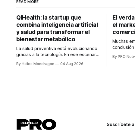
READ MORE
QiHealth: la startup que
El verd
combina inteligencia artificial
el marke
y salud para transformar el
comerci
bienestar metabólico
Muchas emp
conclusió
La salud preventiva está evolucionando
digitales n
gracias a la tecnología. En ese escenario
By PRO Net
marketing 
surge QiHealth, una startup que
By Helios Mondragon
04 Aug 2026
para Marce
desarrolla un ecosistema digital capaz
INTERIUS, 
de integrar dispositivos inteligentes,
otro lugar. Durante una entrevista para el
inteligencia artificial y monitoreo en
podcast SE
tiempo real para ayudar a las personas a
marketing d
tomar mejores decisiones sobre su
salud metabólica. Su propuesta busca
responder
Suscríbete a