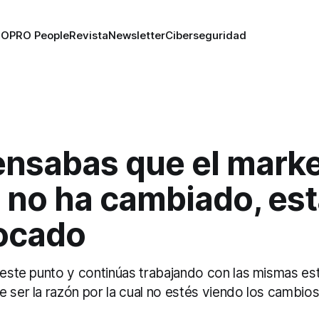
RO
PRO People
Revista
Newsletter
Ciberseguridad
ensabas que el mark
l no ha cambiado, es
ocado
a este punto y continúas trabajando con las mismas es
e ser la razón por la cual no estés viendo los cambio