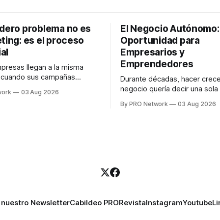
adero problema no es
El Negocio Autónomo
ting: es el proceso
Oportunidad para
al
Empresarios y
Emprendedores
resas llegan a la misma
n cuando sus campañas
Durante décadas, hacer crece
o generan ventas: "el
negocio quería decir una sola
work
03 Aug 2026
no funciona". Sin embargo,
contratar. Un diseñador para l
By PRO Network
03 Aug 2026
lo Gutiérrez, CEO de
anuncios, un especialista en 
el problema suele estar en
para las campañas, un copywr
los textos, alguien que supier
R PRO, el especialista en
publicidad digital para encontr
igital explicó que
prospectos, un vendedor par
llamadas y mensajes, y —co
una persona
 nuestro Newsletter
Cabildeo PRO
Revista
Instagram
Youtube
Li