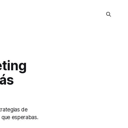
eting
tás
trategias de
s que esperabas.