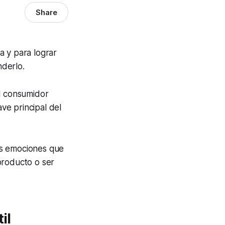
Share
a y para lograr
nderlo.
l consumidor
ve principal del
as emociones que
producto o ser
il