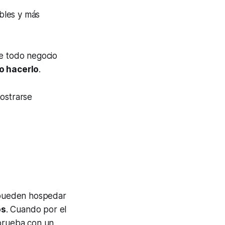
bles y más
de todo negocio
o hacerlo
.
mostrarse
pueden hospedar
os
. Cuando por el
 prueba con un