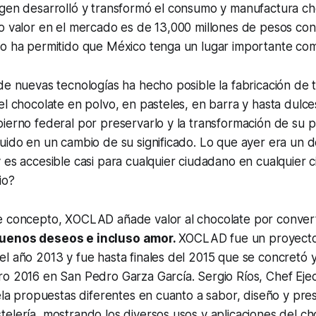
igen desarrolló y transformó el consumo y manufactura ch
o valor en el mercado es de 13,000 millones de pesos con
to ha permitido que México tenga un lugar importante co
de nuevas tecnologías ha hecho posible la fabricación de 
el chocolate en polvo, en pasteles, en barra y hasta dulce
ierno federal por preservarlo y la transformación de su 
uido en un cambio de su significado. Lo que ayer era un d
 es accesible casi para cualquier ciudadano en cualquier c
io?
e concepto, XOCLAD añade valor al chocolate por conver
uenos deseos e incluso amor.
XOCLAD fue un proyect
l año 2013 y fue hasta finales del 2015 que se concretó y
ro 2016 en San Pedro Garza García. Sergio Ríos, Chef Eje
tela propuestas diferentes en cuanto a sabor, diseño y pre
elería, mostrando los diversos usos y aplicaciones del ch