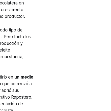
ocolatera en
 crecimiento
mo productor.
todo tipo de
s. Pero tanto los
producción y
eleite
ircunstancia,
tirlo en
un medio
o que comenzó a
 abrió sus
cutivo Repostero,
sentación de
ocolate.