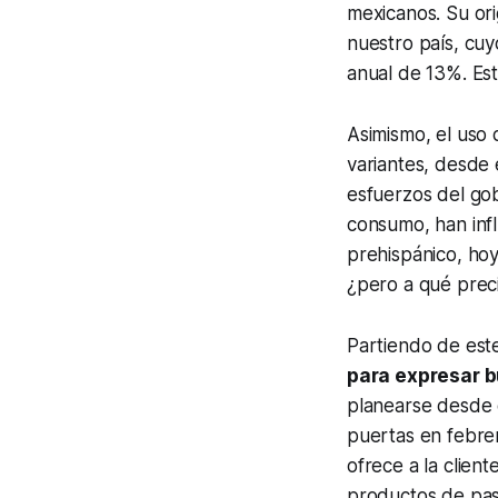
mexicanos. Su or
nuestro país, cuy
anual de 13%. Es
Asimismo, el uso 
variantes, desde 
esfuerzos del gob
consumo, han infl
prehispánico, hoy
¿pero a qué prec
Partiendo de est
para expresar b
planearse desde e
puertas en febre
ofrece a la clien
productos de past