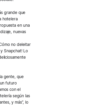
más grande que
a hotelera
ropuesta en una
ndizaje, nuevas
¡Cómo no deleitar
y Snapchat! Lo
deliciosamente
a gente, que
un futuro
tamos con el
telería según las
ntes, y más”, lo