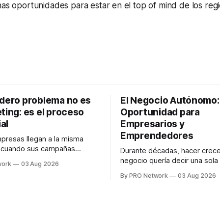
nas oportunidades para estar en el
top of mind
de los reg
adero problema no es
El Negocio Autónomo
ting: es el proceso
Oportunidad para
al
Empresarios y
Emprendedores
resas llegan a la misma
n cuando sus campañas
Durante décadas, hacer crece
o generan ventas: "el
negocio quería decir una sola
work
03 Aug 2026
no funciona". Sin embargo,
contratar. Un diseñador para l
By PRO Network
03 Aug 2026
lo Gutiérrez, CEO de
anuncios, un especialista en 
el problema suele estar en
para las campañas, un copywr
los textos, alguien que supier
R PRO, el especialista en
publicidad digital para encontr
igital explicó que
prospectos, un vendedor par