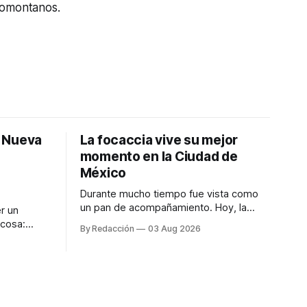
iomontanos.
: Nueva
La focaccia vive su mejor
momento en la Ciudad de
México
Durante mucho tiempo fue vista como
un pan de acompañamiento. Hoy, la
r un
focaccia se ha convertido en uno de los
 cosa:
By Redacción
03 Aug 2026
platillos favoritos de quienes buscan
os
cocina artesanal, ingredientes de calidad
marketing
y experiencias que invitan a compartir
iter para
alrededor de la mesa. Durante mucho
a de
tiempo, hablar de cocina italiana era
ar
siempre de
a atender