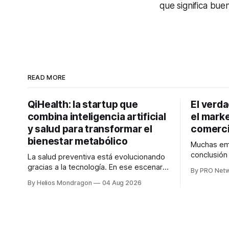
que significa bue
READ MORE
QiHealth: la startup que
El verd
combina inteligencia artificial
el marke
y salud para transformar el
comerci
bienestar metabólico
Muchas emp
conclusió
La salud preventiva está evolucionando
digitales n
gracias a la tecnología. En ese escenario
By PRO Net
marketing 
surge QiHealth, una startup que
By Helios Mondragon
04 Aug 2026
para Marce
desarrolla un ecosistema digital capaz
INTERIUS, 
de integrar dispositivos inteligentes,
otro lugar. Durante una entrevista para el
inteligencia artificial y monitoreo en
podcast SE
tiempo real para ayudar a las personas a
marketing d
tomar mejores decisiones sobre su