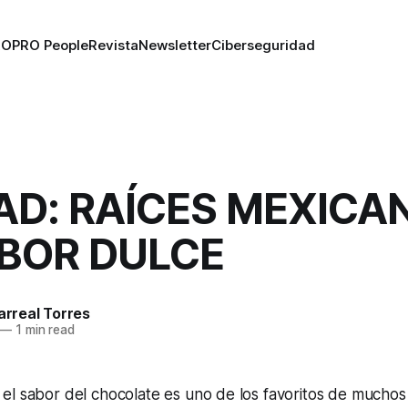
RO
PRO People
Revista
Newsletter
Ciberseguridad
AD: RAÍCES MEXICA
ABOR DULCE
larreal Torres
—
1 min read
el sabor del chocolate es uno de los favoritos de muchos