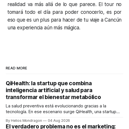
realidad va más allá de lo que parece. El tour no
tomará todo el día para poder conocerlo, es por
eso que es un plus para hacer de tu viaje a Cancún
una experiencia aún más mágica.
READ MORE
QiHealth: la startup que combina
inteligencia artificial y salud para
transformar el bienestar metabólico
La salud preventiva está evolucionando gracias a la
tecnología. En ese escenario surge QiHealth, una startup
que desarrolla un ecosistema digital capaz de integrar
By Helios Mondragon
04 Aug 2026
dispositivos inteligentes, inteligencia artificial y monitoreo
El verdadero problema no es el marketing:
en tiempo real para ayudar a las personas a tomar mejores