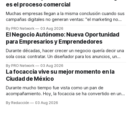
es el proceso comercial
decisiones sobre su salud metabólica. Su propuesta busca
responder
Muchas empresas llegan a la misma conclusión cuando sus
campañas digitales no generan ventas: "el marketing no
funciona". Sin embargo, para Marcelo Gutiérrez, CEO de
By PRO Network
03 Aug 2026
INTERIUS, el problema suele estar en otro lugar. Durante
El Negocio Autónomo: Nueva Oportunidad
una entrevista para el podcast SER PRO, el especialista en
para Empresarios y Emprendedores
marketing digital explicó que
Durante décadas, hacer crecer un negocio quería decir una
sola cosa: contratar. Un diseñador para los anuncios, un
especialista en marketing para las campañas, un copywriter
By PRO Network
03 Aug 2026
para los textos, alguien que supiera de publicidad digital
La focaccia vive su mejor momento en la
para encontrar prospectos, un vendedor para atender
Ciudad de México
llamadas y mensajes, y —con suerte— una persona
Durante mucho tiempo fue vista como un pan de
acompañamiento. Hoy, la focaccia se ha convertido en uno
de los platillos favoritos de quienes buscan cocina
By Redacción
03 Aug 2026
artesanal, ingredientes de calidad y experiencias que
invitan a compartir alrededor de la mesa. Durante mucho
tiempo, hablar de cocina italiana era siempre de