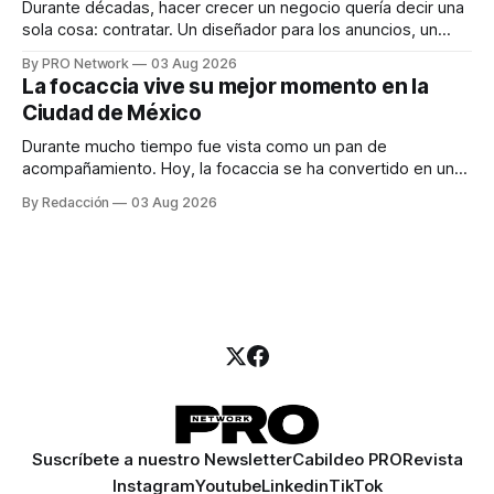
Durante décadas, hacer crecer un negocio quería decir una
sola cosa: contratar. Un diseñador para los anuncios, un
especialista en marketing para las campañas, un copywriter
By PRO Network
03 Aug 2026
para los textos, alguien que supiera de publicidad digital
La focaccia vive su mejor momento en la
para encontrar prospectos, un vendedor para atender
Ciudad de México
llamadas y mensajes, y —con suerte— una persona
Durante mucho tiempo fue vista como un pan de
acompañamiento. Hoy, la focaccia se ha convertido en uno
de los platillos favoritos de quienes buscan cocina
By Redacción
03 Aug 2026
artesanal, ingredientes de calidad y experiencias que
invitan a compartir alrededor de la mesa. Durante mucho
tiempo, hablar de cocina italiana era siempre de
Suscríbete a nuestro Newsletter
Cabildeo PRO
Revista
Instagram
Youtube
Linkedin
TikTok