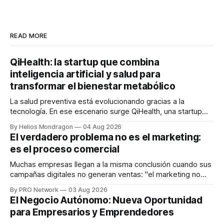
READ MORE
QiHealth: la startup que combina
inteligencia artificial y salud para
transformar el bienestar metabólico
La salud preventiva está evolucionando gracias a la
tecnología. En ese escenario surge QiHealth, una startup
que desarrolla un ecosistema digital capaz de integrar
By Helios Mondragon
04 Aug 2026
dispositivos inteligentes, inteligencia artificial y monitoreo
El verdadero problema no es el marketing:
en tiempo real para ayudar a las personas a tomar mejores
es el proceso comercial
decisiones sobre su salud metabólica. Su propuesta busca
responder
Muchas empresas llegan a la misma conclusión cuando sus
campañas digitales no generan ventas: "el marketing no
funciona". Sin embargo, para Marcelo Gutiérrez, CEO de
By PRO Network
03 Aug 2026
INTERIUS, el problema suele estar en otro lugar. Durante
El Negocio Autónomo: Nueva Oportunidad
una entrevista para el podcast SER PRO, el especialista en
para Empresarios y Emprendedores
marketing digital explicó que