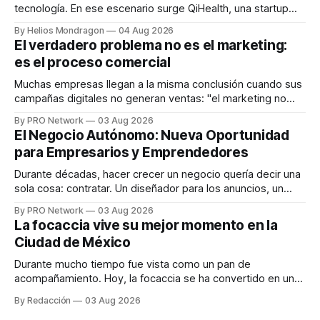
tecnología. En ese escenario surge QiHealth, una startup
que desarrolla un ecosistema digital capaz de integrar
By Helios Mondragon
04 Aug 2026
dispositivos inteligentes, inteligencia artificial y monitoreo
El verdadero problema no es el marketing:
en tiempo real para ayudar a las personas a tomar mejores
es el proceso comercial
decisiones sobre su salud metabólica. Su propuesta busca
responder
Muchas empresas llegan a la misma conclusión cuando sus
campañas digitales no generan ventas: "el marketing no
funciona". Sin embargo, para Marcelo Gutiérrez, CEO de
By PRO Network
03 Aug 2026
INTERIUS, el problema suele estar en otro lugar. Durante
El Negocio Autónomo: Nueva Oportunidad
una entrevista para el podcast SER PRO, el especialista en
para Empresarios y Emprendedores
marketing digital explicó que
Durante décadas, hacer crecer un negocio quería decir una
sola cosa: contratar. Un diseñador para los anuncios, un
especialista en marketing para las campañas, un copywriter
By PRO Network
03 Aug 2026
para los textos, alguien que supiera de publicidad digital
La focaccia vive su mejor momento en la
para encontrar prospectos, un vendedor para atender
Ciudad de México
llamadas y mensajes, y —con suerte— una persona
Durante mucho tiempo fue vista como un pan de
acompañamiento. Hoy, la focaccia se ha convertido en uno
de los platillos favoritos de quienes buscan cocina
By Redacción
03 Aug 2026
artesanal, ingredientes de calidad y experiencias que