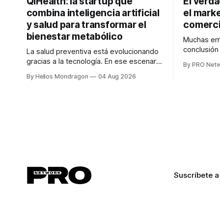
QiHealth: la startup que
El verd
combina inteligencia artificial
el marke
y salud para transformar el
comerci
bienestar metabólico
Muchas emp
conclusió
La salud preventiva está evolucionando
digitales n
gracias a la tecnología. En ese escenario
By PRO Net
marketing 
surge QiHealth, una startup que
By Helios Mondragon
04 Aug 2026
para Marce
desarrolla un ecosistema digital capaz
INTERIUS, 
de integrar dispositivos inteligentes,
otro lugar. Durante una entrevista para el
inteligencia artificial y monitoreo en
podcast SE
tiempo real para ayudar a las personas a
marketing d
tomar mejores decisiones sobre su
salud metabólica. Su propuesta busca
responder
Suscríbete a