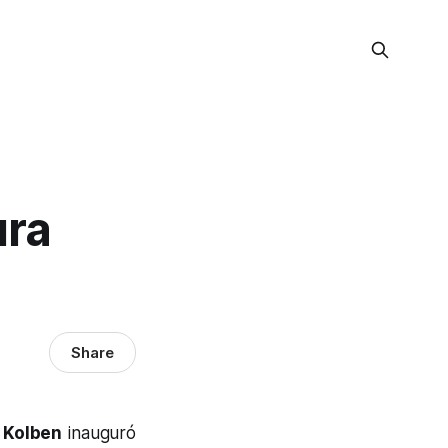
ura
Share
 Kolben
inauguró