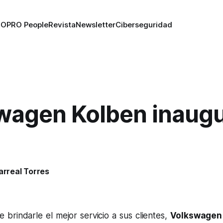
RO
PRO People
Revista
Newsletter
Ciberseguridad
wagen Kolben inaug
larreal Torres
e brindarle el mejor servicio a sus clientes,
Volkswagen