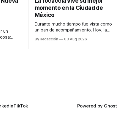
: Nueva
La focaccia vive su mejor
momento en la Ciudad de
México
Durante mucho tiempo fue vista como
un pan de acompañamiento. Hoy, la
r un
focaccia se ha convertido en uno de los
 cosa:
By Redacción
03 Aug 2026
platillos favoritos de quienes buscan
os
cocina artesanal, ingredientes de calidad
marketing
y experiencias que invitan a compartir
iter para
alrededor de la mesa. Durante mucho
a de
tiempo, hablar de cocina italiana era
ar
siempre de
a atender
n suerte—
nkedin
TikTok
Powered by
Ghost