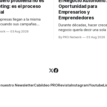
adero problema no es
El Negocio Autónomo
ting: es el proceso
Oportunidad para
al
Empresarios y
Emprendedores
resas llegan a la misma
n cuando sus campañas
Durante décadas, hacer crece
o generan ventas: "el
negocio quería decir una sola
work
03 Aug 2026
no funciona". Sin embargo,
contratar. Un diseñador para l
By PRO Network
03 Aug 2026
lo Gutiérrez, CEO de
anuncios, un especialista en 
el problema suele estar en
para las campañas, un copywr
los textos, alguien que supier
R PRO, el especialista en
publicidad digital para encontr
igital explicó que
prospectos, un vendedor par
llamadas y mensajes, y —co
una persona
 nuestro Newsletter
Cabildeo PRO
Revista
Instagram
Youtube
Li