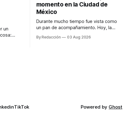
momento en la Ciudad de
México
Durante mucho tiempo fue vista como
un pan de acompañamiento. Hoy, la
r un
focaccia se ha convertido en uno de los
 cosa:
By Redacción
03 Aug 2026
platillos favoritos de quienes buscan
os
cocina artesanal, ingredientes de calidad
marketing
y experiencias que invitan a compartir
iter para
alrededor de la mesa. Durante mucho
a de
tiempo, hablar de cocina italiana era
ar
siempre de
a atender
n suerte—
nkedin
TikTok
Powered by
Ghost