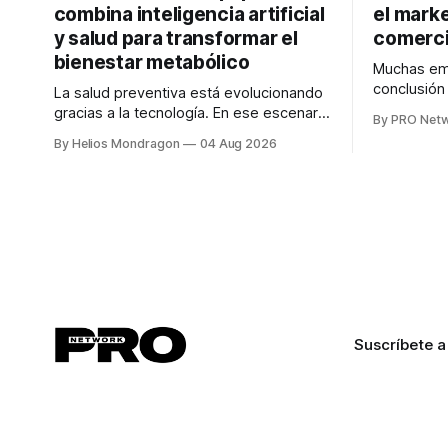
combina inteligencia artificial
el marke
y salud para transformar el
comerci
bienestar metabólico
Muchas emp
conclusió
La salud preventiva está evolucionando
digitales n
gracias a la tecnología. En ese escenario
By PRO Net
marketing 
surge QiHealth, una startup que
By Helios Mondragon
04 Aug 2026
para Marce
desarrolla un ecosistema digital capaz
INTERIUS, 
de integrar dispositivos inteligentes,
otro lugar. Durante una entrevista para el
inteligencia artificial y monitoreo en
podcast SE
tiempo real para ayudar a las personas a
marketing d
tomar mejores decisiones sobre su
salud metabólica. Su propuesta busca
responder
Suscríbete a