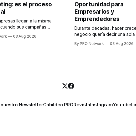
ting: es el proceso
Oportunidad para
al
Empresarios y
Emprendedores
resas llegan a la misma
n cuando sus campañas
Durante décadas, hacer crece
o generan ventas: "el
negocio quería decir una sola
work
03 Aug 2026
no funciona". Sin embargo,
contratar. Un diseñador para l
By PRO Network
03 Aug 2026
lo Gutiérrez, CEO de
anuncios, un especialista en 
el problema suele estar en
para las campañas, un copywr
los textos, alguien que supier
R PRO, el especialista en
publicidad digital para encontr
igital explicó que
prospectos, un vendedor par
llamadas y mensajes, y —co
una persona
 nuestro Newsletter
Cabildeo PRO
Revista
Instagram
Youtube
Li