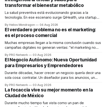
transformar el bienestar metabólico
La salud preventiva está evolucionando gracias a la
tecnología. En ese escenario surge QiHealth, una startup
que desarrolla un ecosistema digital capaz de integrar
By Helios Mondragon
04 Aug 2026
dispositivos inteligentes, inteligencia artificial y monitoreo
El verdadero problema no es el marketing:
en tiempo real para ayudar a las personas a tomar mejores
es el proceso comercial
decisiones sobre su salud metabólica. Su propuesta busca
responder
Muchas empresas llegan a la misma conclusión cuando sus
campañas digitales no generan ventas: "el marketing no
funciona". Sin embargo, para Marcelo Gutiérrez, CEO de
By PRO Network
03 Aug 2026
INTERIUS, el problema suele estar en otro lugar. Durante
El Negocio Autónomo: Nueva Oportunidad
una entrevista para el podcast SER PRO, el especialista en
para Empresarios y Emprendedores
marketing digital explicó que
Durante décadas, hacer crecer un negocio quería decir una
sola cosa: contratar. Un diseñador para los anuncios, un
especialista en marketing para las campañas, un copywriter
By PRO Network
03 Aug 2026
para los textos, alguien que supiera de publicidad digital
La focaccia vive su mejor momento en la
para encontrar prospectos, un vendedor para atender
Ciudad de México
llamadas y mensajes, y —con suerte— una persona
Durante mucho tiempo fue vista como un pan de