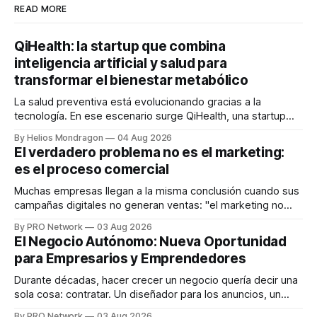
READ MORE
QiHealth: la startup que combina
inteligencia artificial y salud para
transformar el bienestar metabólico
La salud preventiva está evolucionando gracias a la
tecnología. En ese escenario surge QiHealth, una startup
que desarrolla un ecosistema digital capaz de integrar
By Helios Mondragon
04 Aug 2026
dispositivos inteligentes, inteligencia artificial y monitoreo
El verdadero problema no es el marketing:
en tiempo real para ayudar a las personas a tomar mejores
es el proceso comercial
decisiones sobre su salud metabólica. Su propuesta busca
responder
Muchas empresas llegan a la misma conclusión cuando sus
campañas digitales no generan ventas: "el marketing no
funciona". Sin embargo, para Marcelo Gutiérrez, CEO de
By PRO Network
03 Aug 2026
INTERIUS, el problema suele estar en otro lugar. Durante
El Negocio Autónomo: Nueva Oportunidad
una entrevista para el podcast SER PRO, el especialista en
para Empresarios y Emprendedores
marketing digital explicó que
Durante décadas, hacer crecer un negocio quería decir una
sola cosa: contratar. Un diseñador para los anuncios, un
especialista en marketing para las campañas, un copywriter
By PRO Network
03 Aug 2026