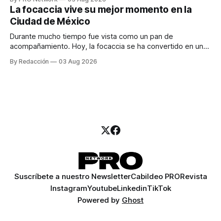
para los textos, alguien que supiera de publicidad digital
La focaccia vive su mejor momento en la
para encontrar prospectos, un vendedor para atender
Ciudad de México
llamadas y mensajes, y —con suerte— una persona
Durante mucho tiempo fue vista como un pan de
acompañamiento. Hoy, la focaccia se ha convertido en uno
de los platillos favoritos de quienes buscan cocina
By Redacción
03 Aug 2026
artesanal, ingredientes de calidad y experiencias que
invitan a compartir alrededor de la mesa. Durante mucho
tiempo, hablar de cocina italiana era siempre de
Suscríbete a nuestro Newsletter
Cabildeo PRO
Revista
Instagram
Youtube
Linkedin
TikTok
Powered by
Ghost