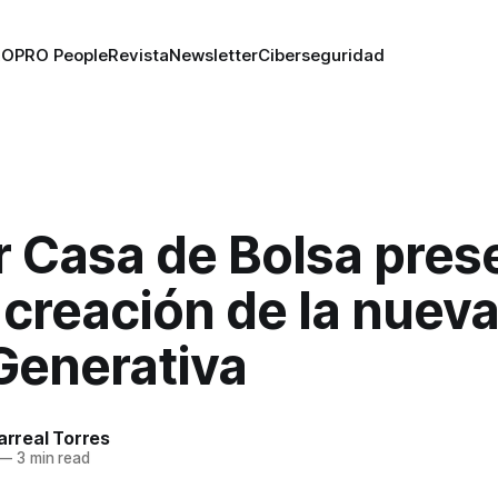
RO
PRO People
Revista
Newsletter
Ciberseguridad
 Casa de Bolsa pres
 creación de la nueva
Generativa
larreal Torres
—
3 min read