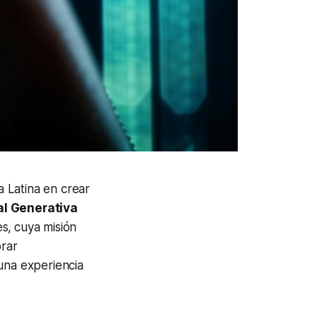
 Latina en crear
ial Generativa
es,
cuya misión
orar
una experiencia