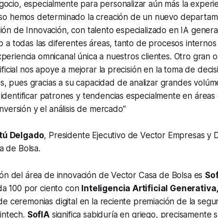
gocio, especialmente para personalizar aún más la experi
 eso hemos determinado la creación de un nuevo departam
ión de Innovación, con talento especializado en IA generat
io a todas las diferentes áreas, tanto de procesos interno
periencia omnicanal única a nuestros clientes. Otro gran o
tificial nos apoye a mejorar la precisión en la toma de deci
, pues gracias a su capacidad de analizar grandes volúm
identificar patrones y tendencias especialmente en áreas
inversión y el análisis de mercado”
tú Delgado
, Presidente Ejecutivo de Vector Empresas y 
a de Bolsa.
ión del área de innovación de Vector Casa de Bolsa es
So
ada 100 por ciento con
Inteligencia Artificial Generativa
e ceremonias digital en la reciente premiación de la segu
intech.
SofIA
significa
sabiduría
en griego, precisamente s