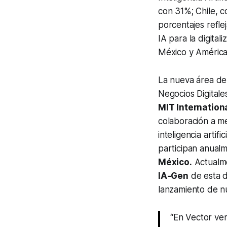
con 31%; Chile, 
porcentajes refle
IA para la digita
México y América 
La nueva área d
Negocios Digitales
MIT Internation
colaboración a me
inteligencia artif
participan anua
México.
Actualme
IA-Gen
de esta d
lanzamiento de nu
“En Vector vem