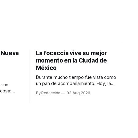
: Nueva
La focaccia vive su mejor
momento en la Ciudad de
México
Durante mucho tiempo fue vista como
un pan de acompañamiento. Hoy, la
r un
focaccia se ha convertido en uno de los
 cosa:
By Redacción
03 Aug 2026
platillos favoritos de quienes buscan
os
cocina artesanal, ingredientes de calidad
marketing
y experiencias que invitan a compartir
iter para
alrededor de la mesa. Durante mucho
a de
tiempo, hablar de cocina italiana era
ar
siempre de
a atender
n suerte—