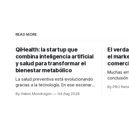
READ MORE
QiHealth: la startup que
El verd
combina inteligencia artificial
el marke
y salud para transformar el
comerci
bienestar metabólico
Muchas emp
conclusió
La salud preventiva está evolucionando
digitales n
gracias a la tecnología. En ese escenario
By PRO Net
marketing 
surge QiHealth, una startup que
By Helios Mondragon
04 Aug 2026
para Marce
desarrolla un ecosistema digital capaz
INTERIUS, 
de integrar dispositivos inteligentes,
otro lugar. Durante una entrevista para el
inteligencia artificial y monitoreo en
podcast SE
tiempo real para ayudar a las personas a
marketing d
tomar mejores decisiones sobre su
salud metabólica. Su propuesta busca