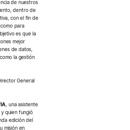
encia de nuestros
ento, dentro de
iva, con el fin de
s como para
bjetivo es que la
siones mejor
enes de datos,
 como la gestión
Director General
fIA
, una asistente
,
y quien fungió
nda edición del
u misión en