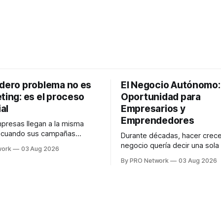
adero problema no es
El Negocio Autónomo
ting: es el proceso
Oportunidad para
al
Empresarios y
Emprendedores
resas llegan a la misma
n cuando sus campañas
Durante décadas, hacer crece
o generan ventas: "el
negocio quería decir una sola
work
03 Aug 2026
no funciona". Sin embargo,
contratar. Un diseñador para l
By PRO Network
03 Aug 2026
lo Gutiérrez, CEO de
anuncios, un especialista en 
el problema suele estar en
para las campañas, un copywr
los textos, alguien que supier
R PRO, el especialista en
publicidad digital para encontr
igital explicó que
prospectos, un vendedor par
llamadas y mensajes, y —co