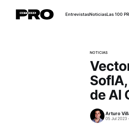
Entrevistas
Noticias
Las 100 P
NOTICIAS
Vector
SofIA,
de AI 
Arturo Vil
05 Jul 2023