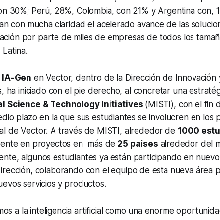
con 30%; Perú, 28%, Colombia, con 21% y Argentina con, 
jan con mucha claridad el acelerado avance de las soluci
lización por parte de miles de empresas de todos los tamañ
Latina.
e
IA-Gen
en Vector, dentro de la Dirección de Innovación
, ha iniciado con el pie derecho, al concretar una estratég
al Science & Technology Initiatives
(MISTI), con el fin 
dio plazo en la que sus estudiantes se involucren en los
icial de Vector. A través de MISTI, alrededor de
1000 est
lmente en proyectos en más de
25 países
alrededor del 
nte, algunos estudiantes ya están participando en nuev
irección, colaborando con el equipo de esta nueva área p
evos servicios y productos.
os a la inteligencia artificial como una enorme oportunida