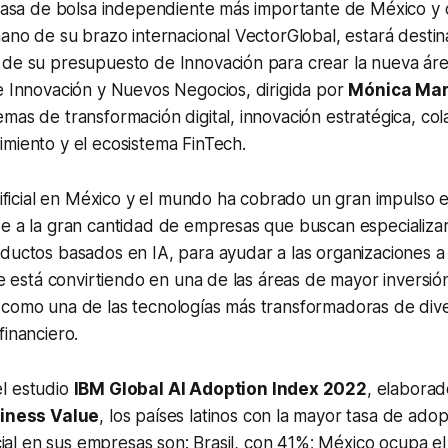
a casa de bolsa independiente más importante de México y
mano de su brazo internacional VectorGlobal, estará desti
 de su presupuesto de Innovación para crear la nueva ár
e Innovación y Nuevos Negocios, dirigida por
Mónica Mar
mas de transformación digital, innovación estratégica, co
miento y el ecosistema FinTech.
rtificial en México y el mundo ha cobrado un gran impulso e
e a la gran cantidad de empresas que buscan especializar
ductos basados en IA, para ayudar a las organizaciones a
 se está convirtiendo en una de las áreas de mayor inversi
 como una de las tecnologías más transformadoras de dive
financiero.
l estudio
IBM Global AI Adoption Index 2022
, elabora
siness Value
, los países latinos con la mayor tasa de ado
ficial en sus empresas son: Brasil, con 41%; México ocupa e