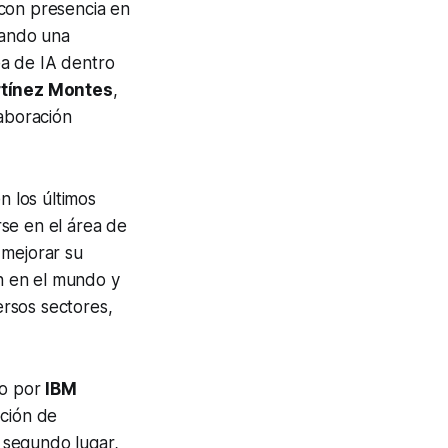
 con presencia en
nando una
ea de IA dentro
tínez Montes
,
laboración
n los últimos
se en el área de
 mejorar su
ón en el mundo y
rsos sectores,
do por
IBM
pción de
l segundo lugar,