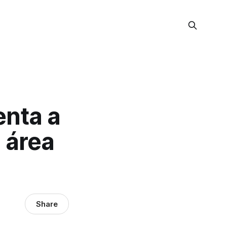
enta a
 área
Share