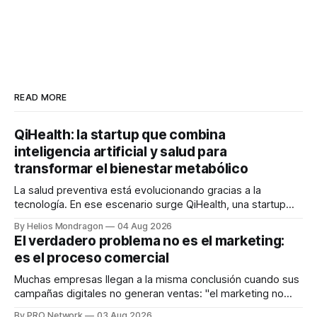
READ MORE
QiHealth: la startup que combina
inteligencia artificial y salud para
transformar el bienestar metabólico
La salud preventiva está evolucionando gracias a la
tecnología. En ese escenario surge QiHealth, una startup
que desarrolla un ecosistema digital capaz de integrar
By Helios Mondragon
04 Aug 2026
dispositivos inteligentes, inteligencia artificial y monitoreo
El verdadero problema no es el marketing:
en tiempo real para ayudar a las personas a tomar mejores
es el proceso comercial
decisiones sobre su salud metabólica. Su propuesta busca
responder
Muchas empresas llegan a la misma conclusión cuando sus
campañas digitales no generan ventas: "el marketing no
funciona". Sin embargo, para Marcelo Gutiérrez, CEO de
By PRO Network
03 Aug 2026