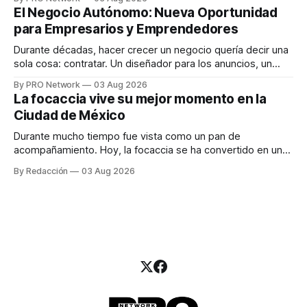
INTERIUS, el problema suele estar en otro lugar. Durante
El Negocio Autónomo: Nueva Oportunidad
una entrevista para el podcast SER PRO, el especialista en
para Empresarios y Emprendedores
marketing digital explicó que
Durante décadas, hacer crecer un negocio quería decir una
sola cosa: contratar. Un diseñador para los anuncios, un
especialista en marketing para las campañas, un copywriter
By PRO Network
03 Aug 2026
para los textos, alguien que supiera de publicidad digital
La focaccia vive su mejor momento en la
para encontrar prospectos, un vendedor para atender
Ciudad de México
llamadas y mensajes, y —con suerte— una persona
Durante mucho tiempo fue vista como un pan de
acompañamiento. Hoy, la focaccia se ha convertido en uno
de los platillos favoritos de quienes buscan cocina
By Redacción
03 Aug 2026
artesanal, ingredientes de calidad y experiencias que
invitan a compartir alrededor de la mesa. Durante mucho
tiempo, hablar de cocina italiana era siempre de