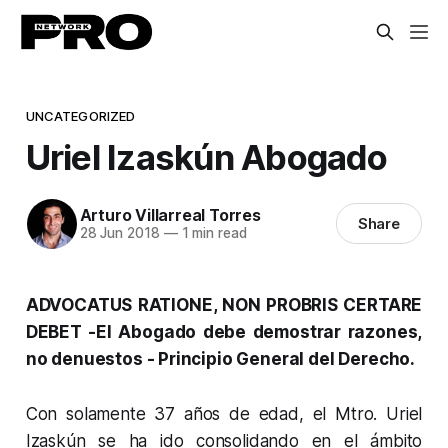
UNCATEGORIZED
Uriel Izaskún Abogado
Arturo Villarreal Torres
Share
28 Jun 2018
—
1 min read
ADVOCATUS RATIONE, NON PROBRIS CERTARE
DEBET -
El Abogado debe demostrar razones,
no denuestos
- Principio General del Derecho.
Con solamente 37 años de edad, el Mtro. Uriel
Izaskún se ha ido consolidando en el ámbito