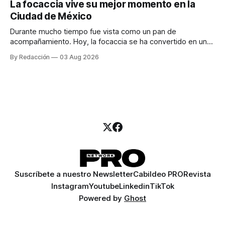
La focaccia vive su mejor momento en la
para encontrar prospectos, un vendedor para atender
Ciudad de México
llamadas y mensajes, y —con suerte— una persona
Durante mucho tiempo fue vista como un pan de
acompañamiento. Hoy, la focaccia se ha convertido en uno
de los platillos favoritos de quienes buscan cocina
By Redacción
03 Aug 2026
artesanal, ingredientes de calidad y experiencias que
invitan a compartir alrededor de la mesa. Durante mucho
tiempo, hablar de cocina italiana era siempre de
Suscríbete a nuestro Newsletter
Cabildeo PRO
Revista
Instagram
Youtube
Linkedin
TikTok
Powered by
Ghost