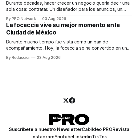
Durante décadas, hacer crecer un negocio quería decir una
sola cosa: contratar. Un diseñador para los anuncios, un
especialista en marketing para las campañas, un copywriter
By PRO Network
03 Aug 2026
para los textos, alguien que supiera de publicidad digital
La focaccia vive su mejor momento en la
para encontrar prospectos, un vendedor para atender
Ciudad de México
llamadas y mensajes, y —con suerte— una persona
Durante mucho tiempo fue vista como un pan de
acompañamiento. Hoy, la focaccia se ha convertido en uno
de los platillos favoritos de quienes buscan cocina
By Redacción
03 Aug 2026
artesanal, ingredientes de calidad y experiencias que
invitan a compartir alrededor de la mesa. Durante mucho
tiempo, hablar de cocina italiana era siempre de
Suscríbete a nuestro Newsletter
Cabildeo PRO
Revista
Instagram
Youtube
Linkedin
TikTok