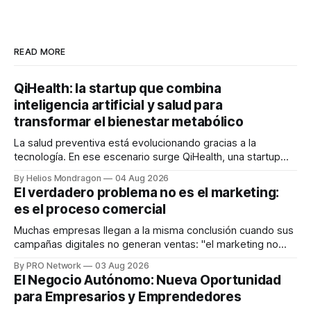
READ MORE
QiHealth: la startup que combina
inteligencia artificial y salud para
transformar el bienestar metabólico
La salud preventiva está evolucionando gracias a la
tecnología. En ese escenario surge QiHealth, una startup
que desarrolla un ecosistema digital capaz de integrar
By Helios Mondragon
04 Aug 2026
dispositivos inteligentes, inteligencia artificial y monitoreo
El verdadero problema no es el marketing:
en tiempo real para ayudar a las personas a tomar mejores
es el proceso comercial
decisiones sobre su salud metabólica. Su propuesta busca
responder
Muchas empresas llegan a la misma conclusión cuando sus
campañas digitales no generan ventas: "el marketing no
funciona". Sin embargo, para Marcelo Gutiérrez, CEO de
By PRO Network
03 Aug 2026
INTERIUS, el problema suele estar en otro lugar. Durante
El Negocio Autónomo: Nueva Oportunidad
una entrevista para el podcast SER PRO, el especialista en
para Empresarios y Emprendedores
marketing digital explicó que