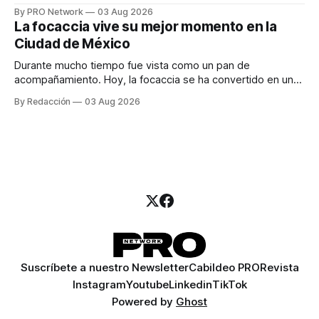
especialista en marketing para las campañas, un copywriter
By PRO Network
03 Aug 2026
para los textos, alguien que supiera de publicidad digital
La focaccia vive su mejor momento en la
para encontrar prospectos, un vendedor para atender
Ciudad de México
llamadas y mensajes, y —con suerte— una persona
Durante mucho tiempo fue vista como un pan de
acompañamiento. Hoy, la focaccia se ha convertido en uno
de los platillos favoritos de quienes buscan cocina
By Redacción
03 Aug 2026
artesanal, ingredientes de calidad y experiencias que
invitan a compartir alrededor de la mesa. Durante mucho
tiempo, hablar de cocina italiana era siempre de
Suscríbete a nuestro Newsletter
Cabildeo PRO
Revista
Instagram
Youtube
Linkedin
TikTok
Powered by
Ghost