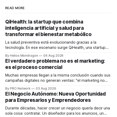
READ MORE
QiHealth: la startup que combina
inteligencia artificial y salud para
transformar el bienestar metabólico
La salud preventiva está evolucionando gracias a la
tecnología. En ese escenario surge QiHealth, una startup
que desarrolla un ecosistema digital capaz de integrar
By Helios Mondragon
04 Aug 2026
dispositivos inteligentes, inteligencia artificial y monitoreo
El verdadero problema no es el marketing:
en tiempo real para ayudar a las personas a tomar mejores
es el proceso comercial
decisiones sobre su salud metabólica. Su propuesta busca
responder
Muchas empresas llegan a la misma conclusión cuando sus
campañas digitales no generan ventas: "el marketing no
funciona". Sin embargo, para Marcelo Gutiérrez, CEO de
By PRO Network
03 Aug 2026
INTERIUS, el problema suele estar en otro lugar. Durante
El Negocio Autónomo: Nueva Oportunidad
una entrevista para el podcast SER PRO, el especialista en
para Empresarios y Emprendedores
marketing digital explicó que
Durante décadas, hacer crecer un negocio quería decir una
sola cosa: contratar. Un diseñador para los anuncios, un