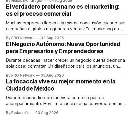
By Helios Mondragon
04 Aug 2026
dispositivos inteligentes, inteligencia artificial y monitoreo
El verdadero problema no es el marketing:
en tiempo real para ayudar a las personas a tomar mejores
es el proceso comercial
decisiones sobre su salud metabólica. Su propuesta busca
responder
Muchas empresas llegan a la misma conclusión cuando sus
campañas digitales no generan ventas: "el marketing no
funciona". Sin embargo, para Marcelo Gutiérrez, CEO de
By PRO Network
03 Aug 2026
INTERIUS, el problema suele estar en otro lugar. Durante
El Negocio Autónomo: Nueva Oportunidad
una entrevista para el podcast SER PRO, el especialista en
para Empresarios y Emprendedores
marketing digital explicó que
Durante décadas, hacer crecer un negocio quería decir una
sola cosa: contratar. Un diseñador para los anuncios, un
especialista en marketing para las campañas, un copywriter
By PRO Network
03 Aug 2026
para los textos, alguien que supiera de publicidad digital
La focaccia vive su mejor momento en la
para encontrar prospectos, un vendedor para atender
Ciudad de México
llamadas y mensajes, y —con suerte— una persona
Durante mucho tiempo fue vista como un pan de
acompañamiento. Hoy, la focaccia se ha convertido en uno
de los platillos favoritos de quienes buscan cocina
By Redacción
03 Aug 2026
artesanal, ingredientes de calidad y experiencias que
invitan a compartir alrededor de la mesa. Durante mucho
tiempo, hablar de cocina italiana era siempre de