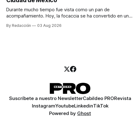
Ciudad de México
llamadas y mensajes, y —con suerte— una persona
Durante mucho tiempo fue vista como un pan de
acompañamiento. Hoy, la focaccia se ha convertido en uno
de los platillos favoritos de quienes buscan cocina
By Redacción
03 Aug 2026
artesanal, ingredientes de calidad y experiencias que
invitan a compartir alrededor de la mesa. Durante mucho
tiempo, hablar de cocina italiana era siempre de
Suscríbete a nuestro Newsletter
Cabildeo PRO
Revista
Instagram
Youtube
Linkedin
TikTok
Powered by
Ghost