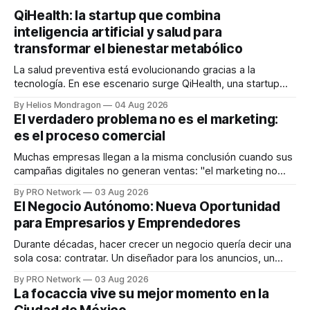
QiHealth: la startup que combina
inteligencia artificial y salud para
transformar el bienestar metabólico
La salud preventiva está evolucionando gracias a la
tecnología. En ese escenario surge QiHealth, una startup
que desarrolla un ecosistema digital capaz de integrar
By Helios Mondragon
04 Aug 2026
dispositivos inteligentes, inteligencia artificial y monitoreo
El verdadero problema no es el marketing:
en tiempo real para ayudar a las personas a tomar mejores
es el proceso comercial
decisiones sobre su salud metabólica. Su propuesta busca
responder
Muchas empresas llegan a la misma conclusión cuando sus
campañas digitales no generan ventas: "el marketing no
funciona". Sin embargo, para Marcelo Gutiérrez, CEO de
By PRO Network
03 Aug 2026
INTERIUS, el problema suele estar en otro lugar. Durante
El Negocio Autónomo: Nueva Oportunidad
una entrevista para el podcast SER PRO, el especialista en
para Empresarios y Emprendedores
marketing digital explicó que
Durante décadas, hacer crecer un negocio quería decir una
sola cosa: contratar. Un diseñador para los anuncios, un
especialista en marketing para las campañas, un copywriter
By PRO Network
03 Aug 2026
para los textos, alguien que supiera de publicidad digital
La focaccia vive su mejor momento en la
para encontrar prospectos, un vendedor para atender