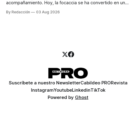
acompañamiento. Hoy, la focaccia se ha convertido en uno
de los platillos favoritos de quienes buscan cocina
By Redacción
03 Aug 2026
artesanal, ingredientes de calidad y experiencias que
invitan a compartir alrededor de la mesa. Durante mucho
tiempo, hablar de cocina italiana era siempre de
Suscríbete a nuestro Newsletter
Cabildeo PRO
Revista
Instagram
Youtube
Linkedin
TikTok
Powered by
Ghost