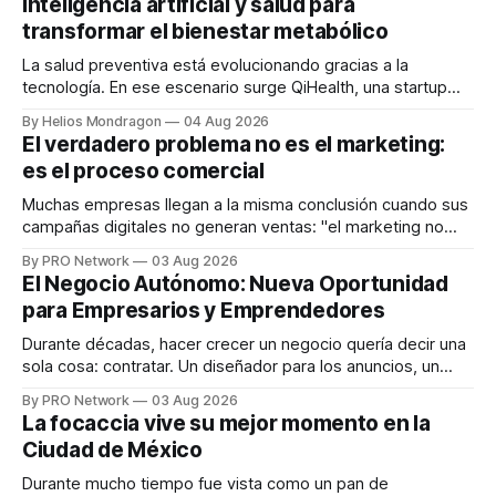
inteligencia artificial y salud para
transformar el bienestar metabólico
La salud preventiva está evolucionando gracias a la
tecnología. En ese escenario surge QiHealth, una startup
que desarrolla un ecosistema digital capaz de integrar
By Helios Mondragon
04 Aug 2026
dispositivos inteligentes, inteligencia artificial y monitoreo
El verdadero problema no es el marketing:
en tiempo real para ayudar a las personas a tomar mejores
es el proceso comercial
decisiones sobre su salud metabólica. Su propuesta busca
responder
Muchas empresas llegan a la misma conclusión cuando sus
campañas digitales no generan ventas: "el marketing no
funciona". Sin embargo, para Marcelo Gutiérrez, CEO de
By PRO Network
03 Aug 2026
INTERIUS, el problema suele estar en otro lugar. Durante
El Negocio Autónomo: Nueva Oportunidad
una entrevista para el podcast SER PRO, el especialista en
para Empresarios y Emprendedores
marketing digital explicó que
Durante décadas, hacer crecer un negocio quería decir una
sola cosa: contratar. Un diseñador para los anuncios, un
especialista en marketing para las campañas, un copywriter
By PRO Network
03 Aug 2026
para los textos, alguien que supiera de publicidad digital
La focaccia vive su mejor momento en la
para encontrar prospectos, un vendedor para atender
Ciudad de México
llamadas y mensajes, y —con suerte— una persona
Durante mucho tiempo fue vista como un pan de