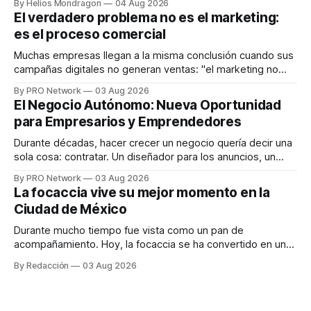
By Helios Mondragon
04 Aug 2026
dispositivos inteligentes, inteligencia artificial y monitoreo
El verdadero problema no es el marketing:
en tiempo real para ayudar a las personas a tomar mejores
es el proceso comercial
decisiones sobre su salud metabólica. Su propuesta busca
responder
Muchas empresas llegan a la misma conclusión cuando sus
campañas digitales no generan ventas: "el marketing no
funciona". Sin embargo, para Marcelo Gutiérrez, CEO de
By PRO Network
03 Aug 2026
INTERIUS, el problema suele estar en otro lugar. Durante
El Negocio Autónomo: Nueva Oportunidad
una entrevista para el podcast SER PRO, el especialista en
para Empresarios y Emprendedores
marketing digital explicó que
Durante décadas, hacer crecer un negocio quería decir una
sola cosa: contratar. Un diseñador para los anuncios, un
especialista en marketing para las campañas, un copywriter
By PRO Network
03 Aug 2026
para los textos, alguien que supiera de publicidad digital
La focaccia vive su mejor momento en la
para encontrar prospectos, un vendedor para atender
Ciudad de México
llamadas y mensajes, y —con suerte— una persona
Durante mucho tiempo fue vista como un pan de
acompañamiento. Hoy, la focaccia se ha convertido en uno
de los platillos favoritos de quienes buscan cocina
By Redacción
03 Aug 2026
artesanal, ingredientes de calidad y experiencias que
invitan a compartir alrededor de la mesa. Durante mucho
tiempo, hablar de cocina italiana era siempre de