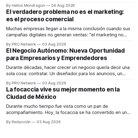
que desarrolla un ecosistema digital capaz de integrar
By Helios Mondragon
04 Aug 2026
dispositivos inteligentes, inteligencia artificial y monitoreo
El verdadero problema no es el marketing:
en tiempo real para ayudar a las personas a tomar mejores
es el proceso comercial
decisiones sobre su salud metabólica. Su propuesta busca
responder
Muchas empresas llegan a la misma conclusión cuando sus
campañas digitales no generan ventas: "el marketing no
funciona". Sin embargo, para Marcelo Gutiérrez, CEO de
By PRO Network
03 Aug 2026
INTERIUS, el problema suele estar en otro lugar. Durante
El Negocio Autónomo: Nueva Oportunidad
una entrevista para el podcast SER PRO, el especialista en
para Empresarios y Emprendedores
marketing digital explicó que
Durante décadas, hacer crecer un negocio quería decir una
sola cosa: contratar. Un diseñador para los anuncios, un
especialista en marketing para las campañas, un copywriter
By PRO Network
03 Aug 2026
para los textos, alguien que supiera de publicidad digital
La focaccia vive su mejor momento en la
para encontrar prospectos, un vendedor para atender
Ciudad de México
llamadas y mensajes, y —con suerte— una persona
Durante mucho tiempo fue vista como un pan de
acompañamiento. Hoy, la focaccia se ha convertido en uno
de los platillos favoritos de quienes buscan cocina
By Redacción
03 Aug 2026
artesanal, ingredientes de calidad y experiencias que
invitan a compartir alrededor de la mesa. Durante mucho
tiempo, hablar de cocina italiana era siempre de