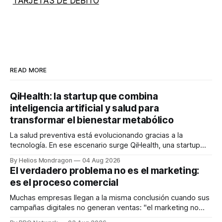
TARJETAS DE DÉBITO
READ MORE
QiHealth: la startup que combina
inteligencia artificial y salud para
transformar el bienestar metabólico
La salud preventiva está evolucionando gracias a la
tecnología. En ese escenario surge QiHealth, una startup
que desarrolla un ecosistema digital capaz de integrar
By Helios Mondragon
04 Aug 2026
dispositivos inteligentes, inteligencia artificial y monitoreo
El verdadero problema no es el marketing:
en tiempo real para ayudar a las personas a tomar mejores
es el proceso comercial
decisiones sobre su salud metabólica. Su propuesta busca
responder
Muchas empresas llegan a la misma conclusión cuando sus
campañas digitales no generan ventas: "el marketing no
funciona". Sin embargo, para Marcelo Gutiérrez, CEO de