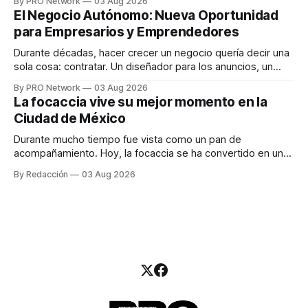
By PRO Network
03 Aug 2026
INTERIUS, el problema suele estar en otro lugar. Durante
El Negocio Autónomo: Nueva Oportunidad
una entrevista para el podcast SER PRO, el especialista en
para Empresarios y Emprendedores
marketing digital explicó que
Durante décadas, hacer crecer un negocio quería decir una
sola cosa: contratar. Un diseñador para los anuncios, un
especialista en marketing para las campañas, un copywriter
By PRO Network
03 Aug 2026
para los textos, alguien que supiera de publicidad digital
La focaccia vive su mejor momento en la
para encontrar prospectos, un vendedor para atender
Ciudad de México
llamadas y mensajes, y —con suerte— una persona
Durante mucho tiempo fue vista como un pan de
acompañamiento. Hoy, la focaccia se ha convertido en uno
de los platillos favoritos de quienes buscan cocina
By Redacción
03 Aug 2026
artesanal, ingredientes de calidad y experiencias que
invitan a compartir alrededor de la mesa. Durante mucho
tiempo, hablar de cocina italiana era siempre de