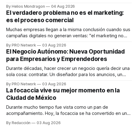
que desarrolla un ecosistema digital capaz de integrar
By Helios Mondragon
04 Aug 2026
dispositivos inteligentes, inteligencia artificial y monitoreo
El verdadero problema no es el marketing:
en tiempo real para ayudar a las personas a tomar mejores
es el proceso comercial
decisiones sobre su salud metabólica. Su propuesta busca
responder
Muchas empresas llegan a la misma conclusión cuando sus
campañas digitales no generan ventas: "el marketing no
funciona". Sin embargo, para Marcelo Gutiérrez, CEO de
By PRO Network
03 Aug 2026
INTERIUS, el problema suele estar en otro lugar. Durante
El Negocio Autónomo: Nueva Oportunidad
una entrevista para el podcast SER PRO, el especialista en
para Empresarios y Emprendedores
marketing digital explicó que
Durante décadas, hacer crecer un negocio quería decir una
sola cosa: contratar. Un diseñador para los anuncios, un
especialista en marketing para las campañas, un copywriter
By PRO Network
03 Aug 2026
para los textos, alguien que supiera de publicidad digital
La focaccia vive su mejor momento en la
para encontrar prospectos, un vendedor para atender
Ciudad de México
llamadas y mensajes, y —con suerte— una persona
Durante mucho tiempo fue vista como un pan de
acompañamiento. Hoy, la focaccia se ha convertido en uno
de los platillos favoritos de quienes buscan cocina
By Redacción
03 Aug 2026
artesanal, ingredientes de calidad y experiencias que
invitan a compartir alrededor de la mesa. Durante mucho
tiempo, hablar de cocina italiana era siempre de