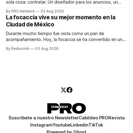
sola cosa: contratar. Un diseñador para los anuncios, un
especialista en marketing para las campañas, un copywriter
By PRO Network
03 Aug 2026
para los textos, alguien que supiera de publicidad digital
La focaccia vive su mejor momento en la
para encontrar prospectos, un vendedor para atender
Ciudad de México
llamadas y mensajes, y —con suerte— una persona
Durante mucho tiempo fue vista como un pan de
acompañamiento. Hoy, la focaccia se ha convertido en uno
de los platillos favoritos de quienes buscan cocina
By Redacción
03 Aug 2026
artesanal, ingredientes de calidad y experiencias que
invitan a compartir alrededor de la mesa. Durante mucho
tiempo, hablar de cocina italiana era siempre de
Suscríbete a nuestro Newsletter
Cabildeo PRO
Revista
Instagram
Youtube
Linkedin
TikTok
Powered by
Ghost