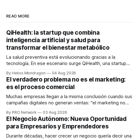
READ MORE
QiHealth: la startup que combina
inteligencia artificial y salud para
transformar el bienestar metabólico
La salud preventiva está evolucionando gracias a la
tecnología. En ese escenario surge QiHealth, una startup
que desarrolla un ecosistema digital capaz de integrar
By Helios Mondragon
04 Aug 2026
dispositivos inteligentes, inteligencia artificial y monitoreo
El verdadero problema no es el marketing:
en tiempo real para ayudar a las personas a tomar mejores
es el proceso comercial
decisiones sobre su salud metabólica. Su propuesta busca
responder
Muchas empresas llegan a la misma conclusión cuando sus
campañas digitales no generan ventas: "el marketing no
funciona". Sin embargo, para Marcelo Gutiérrez, CEO de
By PRO Network
03 Aug 2026
INTERIUS, el problema suele estar en otro lugar. Durante
El Negocio Autónomo: Nueva Oportunidad
una entrevista para el podcast SER PRO, el especialista en
para Empresarios y Emprendedores
marketing digital explicó que
Durante décadas, hacer crecer un negocio quería decir una