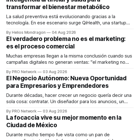
transformar el bienestar metabólico
La salud preventiva está evolucionando gracias a la
tecnología. En ese escenario surge QiHealth, una startup
que desarrolla un ecosistema digital capaz de integrar
By Helios Mondragon
04 Aug 2026
dispositivos inteligentes, inteligencia artificial y monitoreo
El verdadero problema no es el marketing:
en tiempo real para ayudar a las personas a tomar mejores
es el proceso comercial
decisiones sobre su salud metabólica. Su propuesta busca
responder
Muchas empresas llegan a la misma conclusión cuando sus
campañas digitales no generan ventas: "el marketing no
funciona". Sin embargo, para Marcelo Gutiérrez, CEO de
By PRO Network
03 Aug 2026
INTERIUS, el problema suele estar en otro lugar. Durante
El Negocio Autónomo: Nueva Oportunidad
una entrevista para el podcast SER PRO, el especialista en
para Empresarios y Emprendedores
marketing digital explicó que
Durante décadas, hacer crecer un negocio quería decir una
sola cosa: contratar. Un diseñador para los anuncios, un
especialista en marketing para las campañas, un copywriter
By PRO Network
03 Aug 2026
para los textos, alguien que supiera de publicidad digital
La focaccia vive su mejor momento en la
para encontrar prospectos, un vendedor para atender
Ciudad de México
llamadas y mensajes, y —con suerte— una persona
Durante mucho tiempo fue vista como un pan de