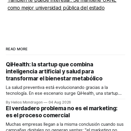
como mejor universidad pública del estado
READ MORE
QiHealth: la startup que combina
inteligencia artificial y salud para
transformar el bienestar metabólico
La salud preventiva está evolucionando gracias a la
tecnología. En ese escenario surge QiHealth, una startup
que desarrolla un ecosistema digital capaz de integrar
By Helios Mondragon
04 Aug 2026
dispositivos inteligentes, inteligencia artificial y monitoreo
El verdadero problema no es el marketing:
en tiempo real para ayudar a las personas a tomar mejores
es el proceso comercial
decisiones sobre su salud metabólica. Su propuesta busca
responder
Muchas empresas llegan a la misma conclusión cuando sus
campañas digitales no generan ventas: "el marketing no