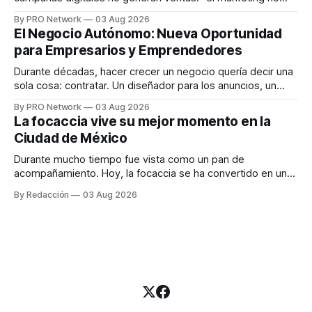
funciona". Sin embargo, para Marcelo Gutiérrez, CEO de
By PRO Network
03 Aug 2026
INTERIUS, el problema suele estar en otro lugar. Durante
El Negocio Autónomo: Nueva Oportunidad
una entrevista para el podcast SER PRO, el especialista en
para Empresarios y Emprendedores
marketing digital explicó que
Durante décadas, hacer crecer un negocio quería decir una
sola cosa: contratar. Un diseñador para los anuncios, un
especialista en marketing para las campañas, un copywriter
By PRO Network
03 Aug 2026
para los textos, alguien que supiera de publicidad digital
La focaccia vive su mejor momento en la
para encontrar prospectos, un vendedor para atender
Ciudad de México
llamadas y mensajes, y —con suerte— una persona
Durante mucho tiempo fue vista como un pan de
acompañamiento. Hoy, la focaccia se ha convertido en uno
de los platillos favoritos de quienes buscan cocina
By Redacción
03 Aug 2026
artesanal, ingredientes de calidad y experiencias que
invitan a compartir alrededor de la mesa. Durante mucho
tiempo, hablar de cocina italiana era siempre de