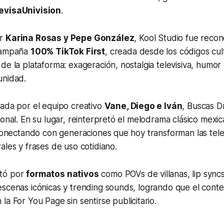
evisaUnivision
.
or
Karina Rosas y Pepe González
, Kool Studio fue reco
 campaña
100% TikTok First
, creada desde los códigos cul
de la plataforma: exageración, nostalgia televisiva, humor 
unidad.
tada por el equipo creativo
Vane, Diego e Iván
,
Buscas D
ional. En su lugar, reinterpretó el melodrama clásico mex
 conectando con generaciones que hoy transforman las tel
ales y frases de uso cotidiano.
tó por
formatos nativos
como POVs de villanas, lip syncs
scenas icónicas y trending sounds, logrando que el conte
n la
For You Page
sin sentirse publicitario.