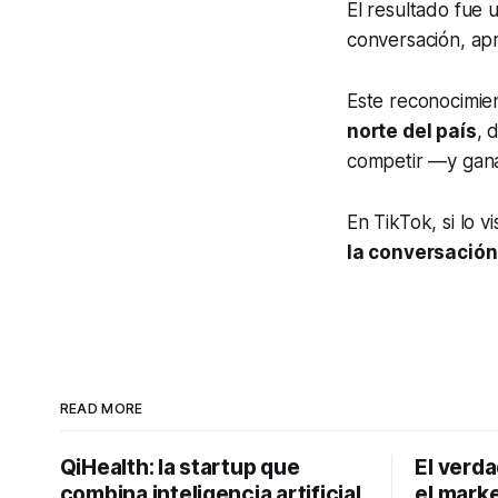
El resultado fue
conversación, apr
Este reconocimie
norte del país
, 
competir —y ganar
En TikTok,
si lo v
la conversación
READ MORE
QiHealth: la startup que
El verd
combina inteligencia artificial
el marke