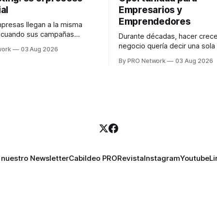
al
Empresarios y
Emprendedores
resas llegan a la misma
n cuando sus campañas
Durante décadas, hacer crece
o generan ventas: "el
negocio quería decir una sola
work
03 Aug 2026
no funciona". Sin embargo,
contratar. Un diseñador para l
By PRO Network
03 Aug 2026
lo Gutiérrez, CEO de
anuncios, un especialista en 
el problema suele estar en
para las campañas, un copywr
los textos, alguien que supier
R PRO, el especialista en
publicidad digital para encontr
igital explicó que
prospectos, un vendedor par
llamadas y mensajes, y —co
una persona
 nuestro Newsletter
Cabildeo PRO
Revista
Instagram
Youtube
Li