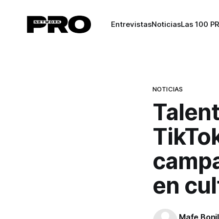
Entrevistas
Noticias
Las 100 P
NOTICIAS
Talent
TikTo
campa
en cul
Mafe Bonil