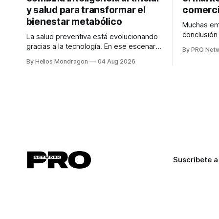
y salud para transformar el
comerci
bienestar metabólico
Muchas emp
conclusió
La salud preventiva está evolucionando
digitales n
gracias a la tecnología. En ese escenario
By PRO Net
marketing 
surge QiHealth, una startup que
By Helios Mondragon
04 Aug 2026
para Marce
desarrolla un ecosistema digital capaz
INTERIUS, 
de integrar dispositivos inteligentes,
otro lugar. Durante una entrevista para el
inteligencia artificial y monitoreo en
podcast SE
tiempo real para ayudar a las personas a
marketing d
tomar mejores decisiones sobre su
salud metabólica. Su propuesta busca
responder
Suscríbete a