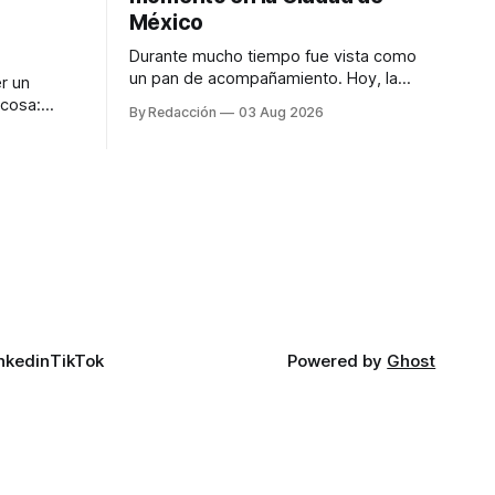
México
Durante mucho tiempo fue vista como
un pan de acompañamiento. Hoy, la
r un
focaccia se ha convertido en uno de los
 cosa:
By Redacción
03 Aug 2026
platillos favoritos de quienes buscan
os
cocina artesanal, ingredientes de calidad
marketing
y experiencias que invitan a compartir
iter para
alrededor de la mesa. Durante mucho
a de
tiempo, hablar de cocina italiana era
ar
siempre de
a atender
n suerte—
nkedin
TikTok
Powered by
Ghost