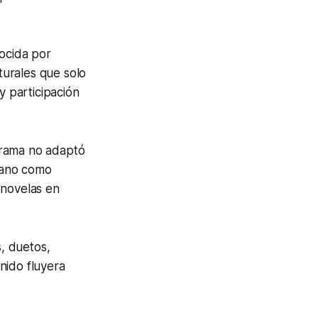
nocida por
turales que solo
y participación
rama
no adaptó
icano como
enovelas en
, duetos,
nido fluyera