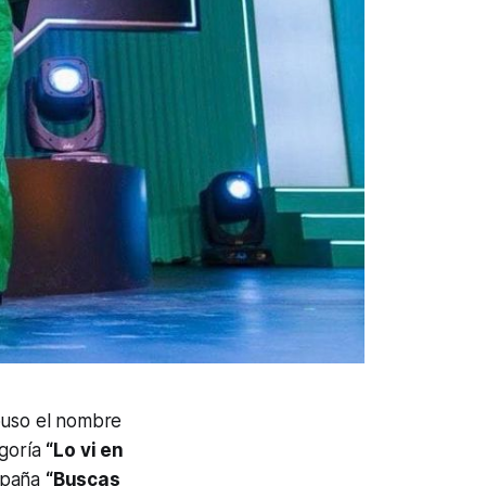
 puso el nombre
egoría
“Lo vi en
ampaña
“Buscas