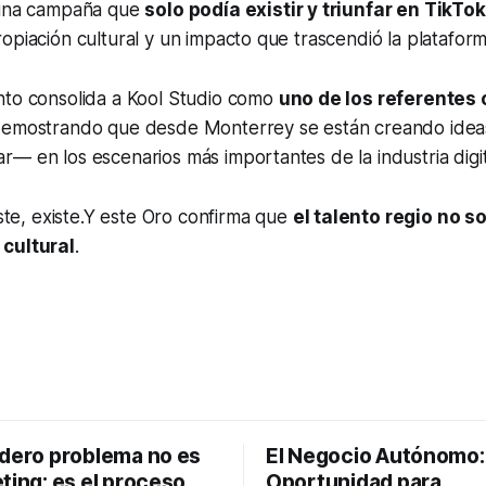
 una campaña que
solo podía existir y triunfar en TikTok
opiación cultural y un impacto que trascendió la plataform
nto consolida a Kool Studio como
uno de los referentes 
demostrando que desde Monterrey se están creando idea
— en los escenarios más importantes de la industria digit
iste, existe
.Y este Oro confirma que
el talento regio no so
 cultural
.
adero problema no es
El Negocio Autónomo
ting: es el proceso
Oportunidad para