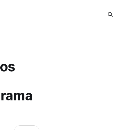
los
drama