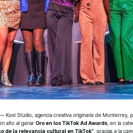
— Kool Studio, agencia creativa originaria de Monterrey,
en alto al ganar
Oro en los TikTok Ad Awards
, en la cat
o de la relevancia cultural en TikTok”
, gracias a la c