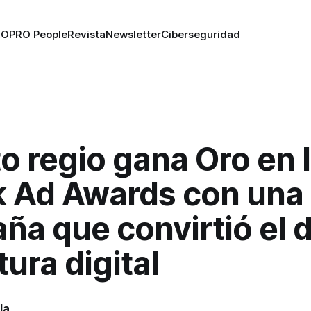
RO
PRO People
Revista
Newsletter
Ciberseguridad
o regio gana Oro en 
k Ad Awards con una
ña que convirtió el 
tura digital
la