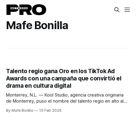
Mafe Bonilla
Talento regio gana Oro en los TikTok Ad
Awards con una campaña que convirtió el
drama en cultura digital
Monterrey, N.L. — Kool Studio, agencia creativa originaria
de Monterrey, puso el nombre del talento regio en alto al
ganar Oro en los TikTok Ad Awards, en la categoría “Lo vi
By Mafe Bonilla
10 Feb 2026
en TikTok: Mejor uso de la relevancia cultural en TikTok”,
gracias a la campaña “Buscas Drama” para
TelevisaUnivision. Representada