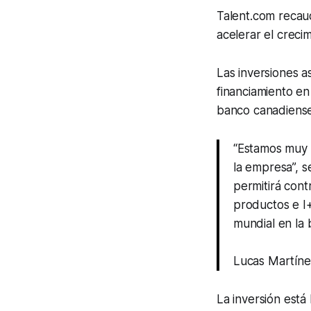
Talent.com recaud
acelerar el crec
Las inversiones a
financiamiento e
banco canadiense
“Estamos muy e
la empresa”, s
permitirá cont
productos e I+
mundial en la
Lucas Martíne
La inversión está 