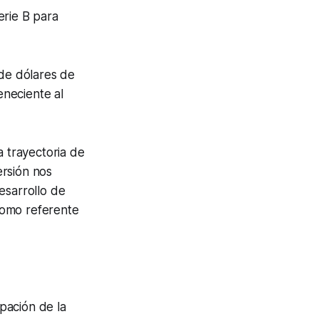
erie B para
 de dólares de
neciente al
 trayectoria de
ersión nos
desarrollo de
 como referente
ipación de la