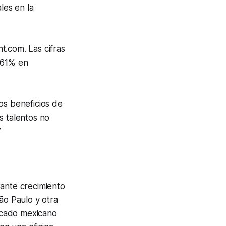
les en la
t.com. Las cifras
161% en
os beneficios de
s talentos no
”
tante crecimiento
ão Paulo y otra
rcado mexicano