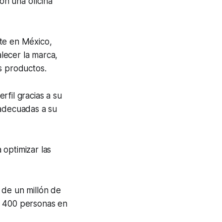
on una oficina
nte en México,
alecer la marca,
s productos.
fil gracias a su
 adecuadas a su
 optimizar las
 de un millón de
a 400 personas en