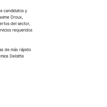
los candidatos y
axime Droux,
ertos del sector,
rvicios requeridos
sas de más rápido
emios Deloitte