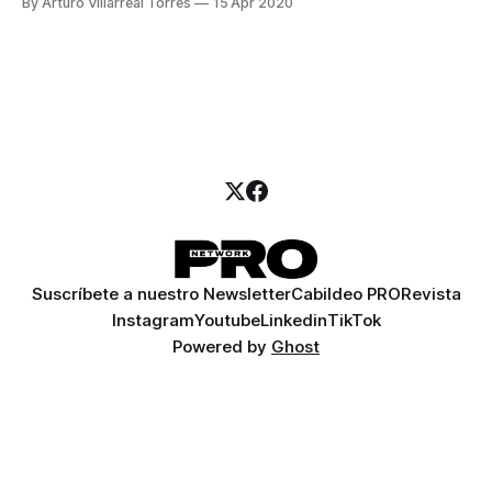
By Arturo Villarreal Torres
15 Apr 2020
crisis mundial, la peor desde 2009, resultará en una
contracción de la economía mexicana de 5.8%. En este
contexto, procurar finanzas
Suscríbete a nuestro Newsletter
Cabildeo PRO
Revista
Instagram
Youtube
Linkedin
TikTok
Powered by
Ghost