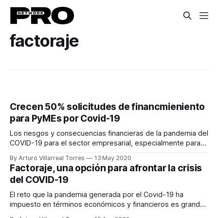
factoraje
Crecen 50% solicitudes de financmieniento
para PyMEs por Covid-19
Los riesgos y consecuencias financieras de la pandemia del
COVID-19 para el sector empresarial, especialmente para
las PyMEs y los exportadores, han hecho aún más
By Arturo Villarreal Torres
13 May 2020
importante el acceso a capital de trabajo y la liquidez. En
Factoraje, una opción para afrontar la crisis
este marco, las solicitudes de factoraje han incrementado
del COVID-19
hasta en 50%, de acuerdo
El reto que la pandemia generada por el Covid-19 ha
impuesto en términos económicos y financieros es grande:
el Instituto de Finanzas Internacionales (IIF) estima que esta