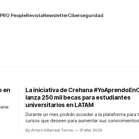
PRO People
Revista
Newsletter
Ciberseguridad
o en
La iniciativa de Crehana #YoAprendoEn
lanza 250 mil becas para estudiantes
universitarios en LATAM
Serie
Durante un mes podrán acceder a la plataforma para 
cursos que deseen para aumentar sus conocimientos
puedan generar ingresos a distancia
By Arturo Villarreal Torres
31 Mar 2020