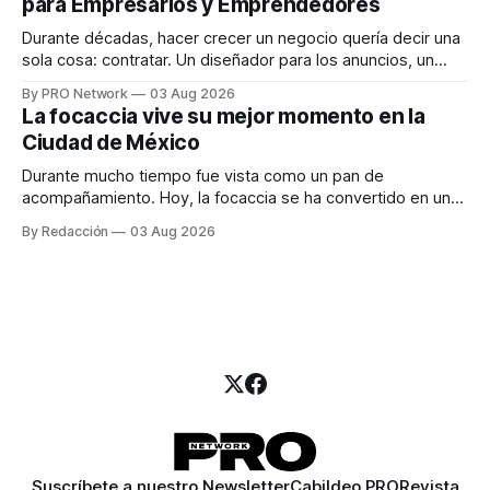
para Empresarios y Emprendedores
marketing digital explicó que
Durante décadas, hacer crecer un negocio quería decir una
sola cosa: contratar. Un diseñador para los anuncios, un
especialista en marketing para las campañas, un copywriter
By PRO Network
03 Aug 2026
para los textos, alguien que supiera de publicidad digital
La focaccia vive su mejor momento en la
para encontrar prospectos, un vendedor para atender
Ciudad de México
llamadas y mensajes, y —con suerte— una persona
Durante mucho tiempo fue vista como un pan de
acompañamiento. Hoy, la focaccia se ha convertido en uno
de los platillos favoritos de quienes buscan cocina
By Redacción
03 Aug 2026
artesanal, ingredientes de calidad y experiencias que
invitan a compartir alrededor de la mesa. Durante mucho
tiempo, hablar de cocina italiana era siempre de
Suscríbete a nuestro Newsletter
Cabildeo PRO
Revista