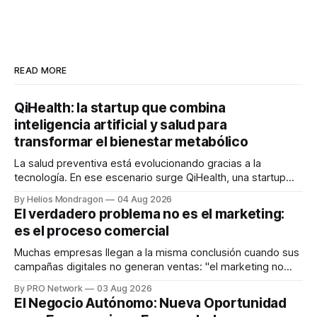
READ MORE
QiHealth: la startup que combina
inteligencia artificial y salud para
transformar el bienestar metabólico
La salud preventiva está evolucionando gracias a la
tecnología. En ese escenario surge QiHealth, una startup
que desarrolla un ecosistema digital capaz de integrar
By Helios Mondragon
04 Aug 2026
dispositivos inteligentes, inteligencia artificial y monitoreo
El verdadero problema no es el marketing:
en tiempo real para ayudar a las personas a tomar mejores
es el proceso comercial
decisiones sobre su salud metabólica. Su propuesta busca
responder
Muchas empresas llegan a la misma conclusión cuando sus
campañas digitales no generan ventas: "el marketing no
funciona". Sin embargo, para Marcelo Gutiérrez, CEO de
By PRO Network
03 Aug 2026
INTERIUS, el problema suele estar en otro lugar. Durante
El Negocio Autónomo: Nueva Oportunidad
una entrevista para el podcast SER PRO, el especialista en