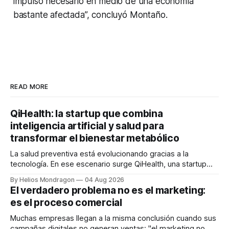
impulso necesario en medio de una economía
bastante afectada”, concluyó Montaño.
READ MORE
QiHealth: la startup que combina
inteligencia artificial y salud para
transformar el bienestar metabólico
La salud preventiva está evolucionando gracias a la
tecnología. En ese escenario surge QiHealth, una startup
que desarrolla un ecosistema digital capaz de integrar
By Helios Mondragon
04 Aug 2026
dispositivos inteligentes, inteligencia artificial y monitoreo
El verdadero problema no es el marketing:
en tiempo real para ayudar a las personas a tomar mejores
es el proceso comercial
decisiones sobre su salud metabólica. Su propuesta busca
responder
Muchas empresas llegan a la misma conclusión cuando sus
campañas digitales no generan ventas: "el marketing no