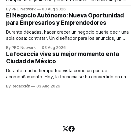
funciona". Sin embargo, para Marcelo Gutiérrez, CEO de
By PRO Network
03 Aug 2026
INTERIUS, el problema suele estar en otro lugar. Durante
El Negocio Autónomo: Nueva Oportunidad
una entrevista para el podcast SER PRO, el especialista en
para Empresarios y Emprendedores
marketing digital explicó que
Durante décadas, hacer crecer un negocio quería decir una
sola cosa: contratar. Un diseñador para los anuncios, un
especialista en marketing para las campañas, un copywriter
By PRO Network
03 Aug 2026
para los textos, alguien que supiera de publicidad digital
La focaccia vive su mejor momento en la
para encontrar prospectos, un vendedor para atender
Ciudad de México
llamadas y mensajes, y —con suerte— una persona
Durante mucho tiempo fue vista como un pan de
acompañamiento. Hoy, la focaccia se ha convertido en uno
de los platillos favoritos de quienes buscan cocina
By Redacción
03 Aug 2026
artesanal, ingredientes de calidad y experiencias que
invitan a compartir alrededor de la mesa. Durante mucho
tiempo, hablar de cocina italiana era siempre de