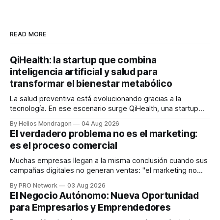
READ MORE
QiHealth: la startup que combina
inteligencia artificial y salud para
transformar el bienestar metabólico
La salud preventiva está evolucionando gracias a la
tecnología. En ese escenario surge QiHealth, una startup
que desarrolla un ecosistema digital capaz de integrar
By Helios Mondragon
04 Aug 2026
dispositivos inteligentes, inteligencia artificial y monitoreo
El verdadero problema no es el marketing:
en tiempo real para ayudar a las personas a tomar mejores
es el proceso comercial
decisiones sobre su salud metabólica. Su propuesta busca
responder
Muchas empresas llegan a la misma conclusión cuando sus
campañas digitales no generan ventas: "el marketing no
funciona". Sin embargo, para Marcelo Gutiérrez, CEO de
By PRO Network
03 Aug 2026
INTERIUS, el problema suele estar en otro lugar. Durante
El Negocio Autónomo: Nueva Oportunidad
una entrevista para el podcast SER PRO, el especialista en
para Empresarios y Emprendedores
marketing digital explicó que