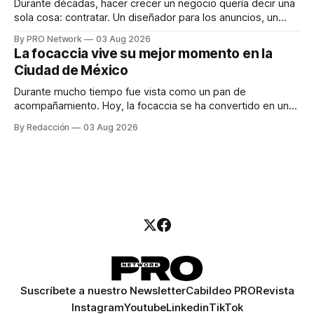
Durante décadas, hacer crecer un negocio quería decir una
sola cosa: contratar. Un diseñador para los anuncios, un
especialista en marketing para las campañas, un copywriter
By PRO Network
03 Aug 2026
para los textos, alguien que supiera de publicidad digital
La focaccia vive su mejor momento en la
para encontrar prospectos, un vendedor para atender
Ciudad de México
llamadas y mensajes, y —con suerte— una persona
Durante mucho tiempo fue vista como un pan de
acompañamiento. Hoy, la focaccia se ha convertido en uno
de los platillos favoritos de quienes buscan cocina
By Redacción
03 Aug 2026
artesanal, ingredientes de calidad y experiencias que
invitan a compartir alrededor de la mesa. Durante mucho
tiempo, hablar de cocina italiana era siempre de
Suscríbete a nuestro Newsletter
Cabildeo PRO
Revista
Instagram
Youtube
Linkedin
TikTok