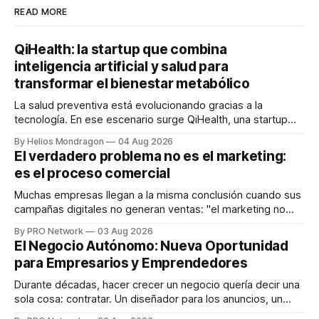
READ MORE
QiHealth: la startup que combina
inteligencia artificial y salud para
transformar el bienestar metabólico
La salud preventiva está evolucionando gracias a la
tecnología. En ese escenario surge QiHealth, una startup
que desarrolla un ecosistema digital capaz de integrar
By Helios Mondragon
04 Aug 2026
dispositivos inteligentes, inteligencia artificial y monitoreo
El verdadero problema no es el marketing:
en tiempo real para ayudar a las personas a tomar mejores
es el proceso comercial
decisiones sobre su salud metabólica. Su propuesta busca
responder
Muchas empresas llegan a la misma conclusión cuando sus
campañas digitales no generan ventas: "el marketing no
funciona". Sin embargo, para Marcelo Gutiérrez, CEO de
By PRO Network
03 Aug 2026
INTERIUS, el problema suele estar en otro lugar. Durante
El Negocio Autónomo: Nueva Oportunidad
una entrevista para el podcast SER PRO, el especialista en
para Empresarios y Emprendedores
marketing digital explicó que
Durante décadas, hacer crecer un negocio quería decir una
sola cosa: contratar. Un diseñador para los anuncios, un
especialista en marketing para las campañas, un copywriter