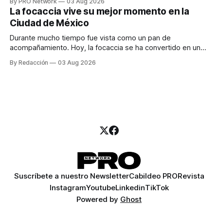
By PRO Network
03 Aug 2026
para los textos, alguien que supiera de publicidad digital
La focaccia vive su mejor momento en la
para encontrar prospectos, un vendedor para atender
Ciudad de México
llamadas y mensajes, y —con suerte— una persona
Durante mucho tiempo fue vista como un pan de
acompañamiento. Hoy, la focaccia se ha convertido en uno
de los platillos favoritos de quienes buscan cocina
By Redacción
03 Aug 2026
artesanal, ingredientes de calidad y experiencias que
invitan a compartir alrededor de la mesa. Durante mucho
tiempo, hablar de cocina italiana era siempre de
Suscríbete a nuestro Newsletter
Cabildeo PRO
Revista
Instagram
Youtube
Linkedin
TikTok
Powered by
Ghost