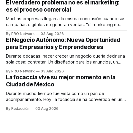
El verdadero problema no es el marketing:
en tiempo real para ayudar a las personas a tomar mejores
es el proceso comercial
decisiones sobre su salud metabólica. Su propuesta busca
responder
Muchas empresas llegan a la misma conclusión cuando sus
campañas digitales no generan ventas: "el marketing no
funciona". Sin embargo, para Marcelo Gutiérrez, CEO de
By PRO Network
03 Aug 2026
INTERIUS, el problema suele estar en otro lugar. Durante
El Negocio Autónomo: Nueva Oportunidad
una entrevista para el podcast SER PRO, el especialista en
para Empresarios y Emprendedores
marketing digital explicó que
Durante décadas, hacer crecer un negocio quería decir una
sola cosa: contratar. Un diseñador para los anuncios, un
especialista en marketing para las campañas, un copywriter
By PRO Network
03 Aug 2026
para los textos, alguien que supiera de publicidad digital
La focaccia vive su mejor momento en la
para encontrar prospectos, un vendedor para atender
Ciudad de México
llamadas y mensajes, y —con suerte— una persona
Durante mucho tiempo fue vista como un pan de
acompañamiento. Hoy, la focaccia se ha convertido en uno
de los platillos favoritos de quienes buscan cocina
By Redacción
03 Aug 2026
artesanal, ingredientes de calidad y experiencias que
invitan a compartir alrededor de la mesa. Durante mucho
tiempo, hablar de cocina italiana era siempre de