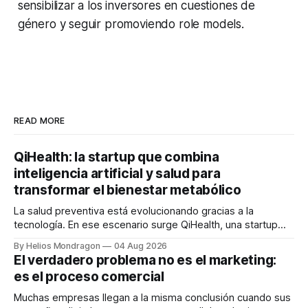
sensibilizar a los inversores en cuestiones de
género y seguir promoviendo role models.
READ MORE
QiHealth: la startup que combina
inteligencia artificial y salud para
transformar el bienestar metabólico
La salud preventiva está evolucionando gracias a la
tecnología. En ese escenario surge QiHealth, una startup
que desarrolla un ecosistema digital capaz de integrar
By Helios Mondragon
04 Aug 2026
dispositivos inteligentes, inteligencia artificial y monitoreo
El verdadero problema no es el marketing:
en tiempo real para ayudar a las personas a tomar mejores
es el proceso comercial
decisiones sobre su salud metabólica. Su propuesta busca
responder
Muchas empresas llegan a la misma conclusión cuando sus