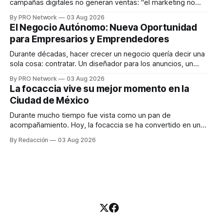
campañas digitales no generan ventas: "el marketing no
funciona". Sin embargo, para Marcelo Gutiérrez, CEO de
By PRO Network
03 Aug 2026
INTERIUS, el problema suele estar en otro lugar. Durante
El Negocio Autónomo: Nueva Oportunidad
una entrevista para el podcast SER PRO, el especialista en
para Empresarios y Emprendedores
marketing digital explicó que
Durante décadas, hacer crecer un negocio quería decir una
sola cosa: contratar. Un diseñador para los anuncios, un
especialista en marketing para las campañas, un copywriter
By PRO Network
03 Aug 2026
para los textos, alguien que supiera de publicidad digital
La focaccia vive su mejor momento en la
para encontrar prospectos, un vendedor para atender
Ciudad de México
llamadas y mensajes, y —con suerte— una persona
Durante mucho tiempo fue vista como un pan de
acompañamiento. Hoy, la focaccia se ha convertido en uno
de los platillos favoritos de quienes buscan cocina
By Redacción
03 Aug 2026
artesanal, ingredientes de calidad y experiencias que
invitan a compartir alrededor de la mesa. Durante mucho
tiempo, hablar de cocina italiana era siempre de