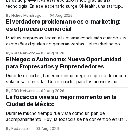
La salud preventiva está evolucionando gracias a la
tecnología. En ese escenario surge QiHealth, una startup
que desarrolla un ecosistema digital capaz de integrar
By Helios Mondragon
04 Aug 2026
dispositivos inteligentes, inteligencia artificial y monitoreo
El verdadero problema no es el marketing:
en tiempo real para ayudar a las personas a tomar mejores
es el proceso comercial
decisiones sobre su salud metabólica. Su propuesta busca
responder
Muchas empresas llegan a la misma conclusión cuando sus
campañas digitales no generan ventas: "el marketing no
funciona". Sin embargo, para Marcelo Gutiérrez, CEO de
By PRO Network
03 Aug 2026
INTERIUS, el problema suele estar en otro lugar. Durante
El Negocio Autónomo: Nueva Oportunidad
una entrevista para el podcast SER PRO, el especialista en
para Empresarios y Emprendedores
marketing digital explicó que
Durante décadas, hacer crecer un negocio quería decir una
sola cosa: contratar. Un diseñador para los anuncios, un
especialista en marketing para las campañas, un copywriter
By PRO Network
03 Aug 2026
para los textos, alguien que supiera de publicidad digital
La focaccia vive su mejor momento en la
para encontrar prospectos, un vendedor para atender
Ciudad de México
llamadas y mensajes, y —con suerte— una persona
Durante mucho tiempo fue vista como un pan de
acompañamiento. Hoy, la focaccia se ha convertido en uno
de los platillos favoritos de quienes buscan cocina
By Redacción
03 Aug 2026
artesanal, ingredientes de calidad y experiencias que