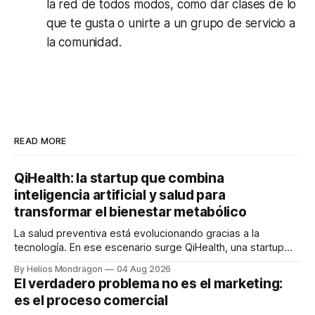
la red de todos modos, como dar clases de lo
que te gusta o unirte a un grupo de servicio a
la comunidad.
READ MORE
QiHealth: la startup que combina
inteligencia artificial y salud para
transformar el bienestar metabólico
La salud preventiva está evolucionando gracias a la
tecnología. En ese escenario surge QiHealth, una startup
que desarrolla un ecosistema digital capaz de integrar
By Helios Mondragon
04 Aug 2026
dispositivos inteligentes, inteligencia artificial y monitoreo
El verdadero problema no es el marketing:
en tiempo real para ayudar a las personas a tomar mejores
es el proceso comercial
decisiones sobre su salud metabólica. Su propuesta busca