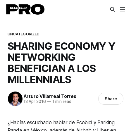
UNCATEGORIZED
SHARING ECONOMY Y
NETWORKING
BENEFICIAN A LOS
MILLENNIALS
Arturo Villarreal Torres
Share
13 Apr 2016
—
1 min read
¿Habías escuchado hablar de Ecobici y Parking
Panda en México, además de Airbnb y Uber en